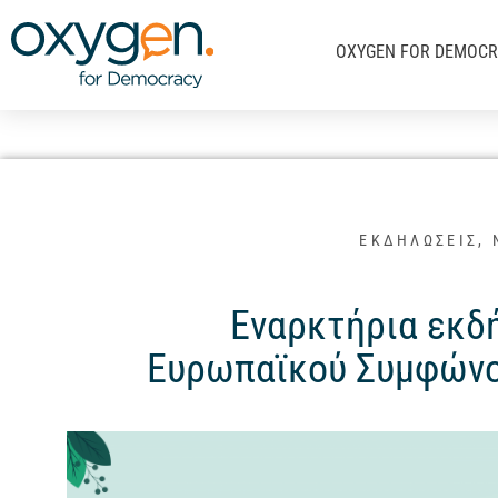
Μετάβαση
στο
OXYGEN FOR DEMOC
περιεχόμενο
ΕΚΔΗΛΩΣΕΙΣ
,
Εναρκτήρια εκδ
Ευρωπαϊκού Συμφώνου