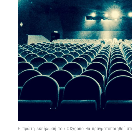
Η πρώτη εκδήλωσή του OXygono θα πραγματοποιηθεί στι