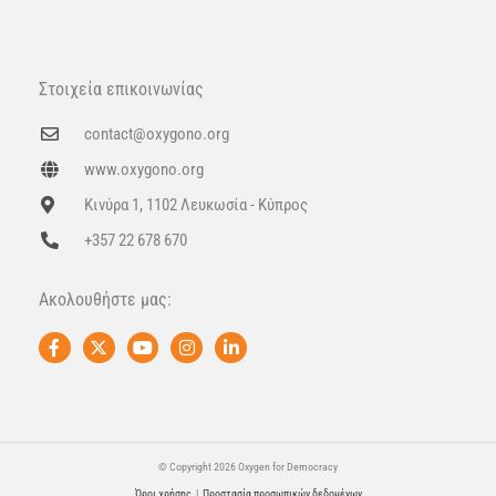
Στοιχεία επικοινωνίας
contact@oxygono.org
www.oxygono.org
Κινύρα 1, 1102 Λευκωσία - Κύπρος
+357 22 678 670
Ακολουθήστε μας:
F
X
Y
I
L
a
-
o
n
i
c
t
u
s
n
e
w
t
t
k
b
i
u
a
e
o
t
b
g
d
o
t
e
r
i
k
e
a
n
© Copyright 2026 Oxygen for Democracy
-
r
m
-
Όροι χρήσης
|
Προστασία προσωπικών δεδομένων