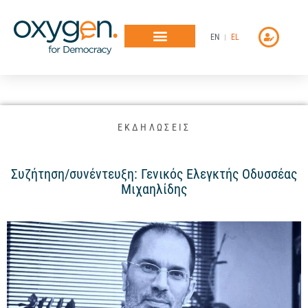
Μετάβαση
στο
EN
EL
περιεχόμενο
ΕΚΔΗΛΩΣΕΙΣ
Συζήτηση/συνέντευξη: Γενικός Ελεγκτής Οδυσσέας
Μιχαηλίδης