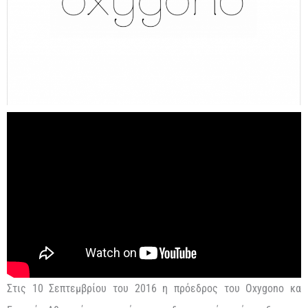
Στις 10 Σεπτεμβρίου του 2016 η πρόεδρος του Oxygono κα