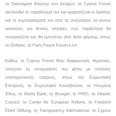
το Οικονομικό Φόρουμ των Δελφών, το
Cyprus Forum
ακολουθεί το παράδειγμά του και οραματίζεται οι δράσεις
και τα συμπεράσματά του από τις συζητήσεις να γίνουν
καταλύτες για θετικές αλλαγές, ενώ παράλληλα θα
συνεργάζεται και θα εμπνέεται από άλλα φόρουμ, όπως
το
Globsec
, το
Paris Peace Forum
κ.λπ.
Καθώς το
Cyprus Forum
θίγει διαφορετικές θεματικές,
ενίσχυσε τις συνεργασίες του φέτος με πολλούς
επιστημονικούς εταίρους, όπως την Ευρωπαϊκή
Επιτροπή, το Ευρωπαϊκό Κοινοβούλιο, τα Ηνωμένα
Έθνη, τη
World Bank
, το
Bruegel
, το
PRIO
, το
Atlantic
Council
, το
Center for European Reform
, το
Friedrich
Ebert Stiftung
, τη
Transparency International
, το
Cyprus