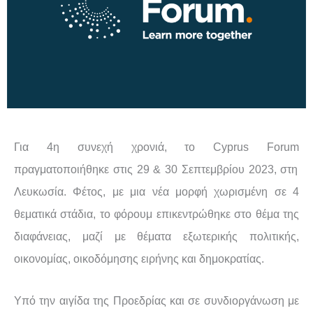
Για 4η συνεχή χρονιά, το
Cyprus Forum
πραγματοποιήθηκε στις 29 & 30 Σεπτεμβρίου 2023, στη
Λευκωσία. Φέτος, με μια νέα μορφή χωρισμένη σε 4
θεματικά στάδια, το φόρουμ επικεντρώθηκε στο θέμα της
διαφάνειας, μαζί με θέματα εξωτερικής πολιτικής,
οικονομίας, οικοδόμησης ειρήνης και δημοκρατίας.
Υπό την αιγίδα της Προεδρίας και σε συνδιοργάνωση με