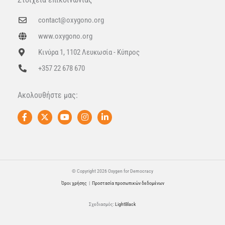
contact@oxygono.org
www.oxygono.org
Κινύρα 1, 1102 Λευκωσία - Κύπρος
+357 22 678 670
Ακολουθήστε μας:
F
X
Y
I
L
a
-
o
n
i
c
t
u
s
n
e
w
t
t
k
b
i
u
a
e
o
t
b
g
d
o
t
e
r
i
k
e
a
n
© Copyright 2026 Oxygen for Democracy
-
r
m
-
Όροι χρήσης
|
Προστασία προσωπικών δεδομένων
f
i
n
Σχεδιασμός:
LightBlack