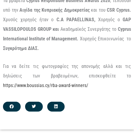
Τα βραβεία
Cyprus
Responsible
Business
Awards 2020
, τελούσαν
υπό την
Αιγίδα της Κυπριακής Δημοκρατίας
και του
CSR
Cyprus
.
Χρυσός χορηγός ήταν ο
C
.
A
PAPAELLINAS
,
Χορηγός ο
GAP
VASSILOPOULOS
GROUP
και
Ακαδημαϊκός Συνεργάτης το
Cyprus
International
Institute
of
Management
.
Χορηγός Επικοινωνίας το
Συγκρότημα ΔΙΑΣ.
Για να δείτε τις φωτογραφίες της απονομής αλλά και τις
δηλώσεις των βραβευμένων, επισκεφθείτε το
https://www.boussias.cy/rba-award-winners/