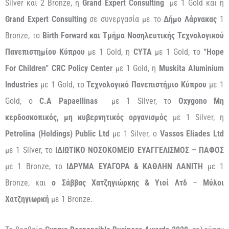
Silver και 2 Bronze, η
Grand
Expert
Consulting
με 1 Gold και η
Grand
Expert
Consulting
σε συνεργασία με το
Δήμο Λάρνακας
1
Bronze, το
Birth
Forward
και Τμήμα Νοσηλευτικής Τεχνολογικού
Πανεπιστημίου Κύπρου
με 1 Gold, η
CYTA
με 1 Gold, το
“
Hope
For
Children
”
CRC
Policy
Center
με 1 Gold, η
Muskita
Aluminium
Industries
με 1 Gold, το
Τεχνολογικό Πανεπιστήμιο Κύπρου
με 1
Gold, ο
C
.
A
Papaellinas
με 1 Silver, το
Oxygono Mη
κερδοσκοπικός, μη κυβερνητικός οργανισμός
με 1 Silver, η
Petrolina
(
Holdings
)
Public
Ltd
με 1 Silver, ο
Vassos Eliades Ltd
με 1 Silver, το
ΙΔΙΩΤΙΚΟ
ΝΟΣΟΚΟΜΕΙΟ ΕΥΑΓΓΕΛΙΣΜΟΣ – ΠΑΦΟΣ
με 1 Bronze, το
ΙΔΡΥΜΑ ΕΥΑΓΟΡΑ & ΚΑΘΛΗΝ ΛΑΝΙΤΗ
με 1
Bronze, και
ο Σάββας Χατζηγιώρκης & Υιοί Λτδ
–
Μύλοι
Χατζηγιωρκή
με 1 Bronze.