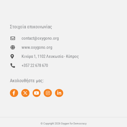
Στοιχεία επικοινωνίας
contact@oxygono.org
www.oxygono.org
Κινύρα 1, 1102 Λευκωσία - Κύπρος
+357 22 678 670
Ακολουθήστε μας:
F
X
Y
I
L
a
-
o
n
i
c
t
u
s
n
e
w
t
t
k
b
i
u
a
e
o
t
b
g
d
o
t
e
r
i
k
e
a
n
© Copyright 2026 Oxygen for Democracy