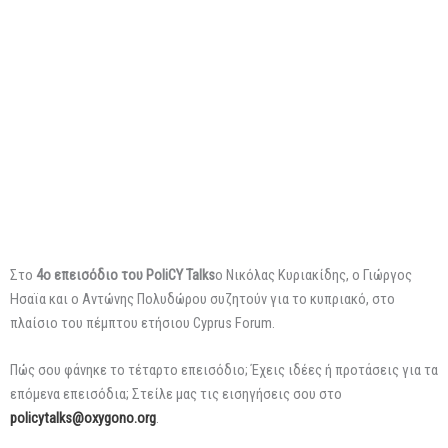
Στο
4ο επεισόδιο του PoliCY Talks
ο Νικόλας Κυριακίδης, ο Γιώργος
Ησαϊα και ο Αντώνης Πολυδώρου συζητούν για το κυπριακό, στο
πλαίσιο του πέμπτου ετήσιου Cyprus Forum.
Πώς σου φάνηκε το τέταρτο επεισόδιο; Έχεις ιδέες ή προτάσεις για τα
επόμενα επεισόδια; Στείλε μας τις εισηγήσεις σου στο
policytalks@oxygono.org
.