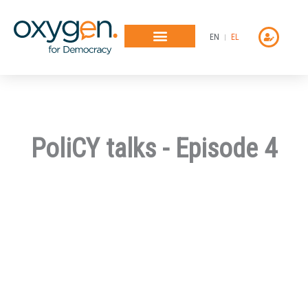
Μετάβαση
στο
EN
EL
περιεχόμενο
PoliCY talks - Episode 4