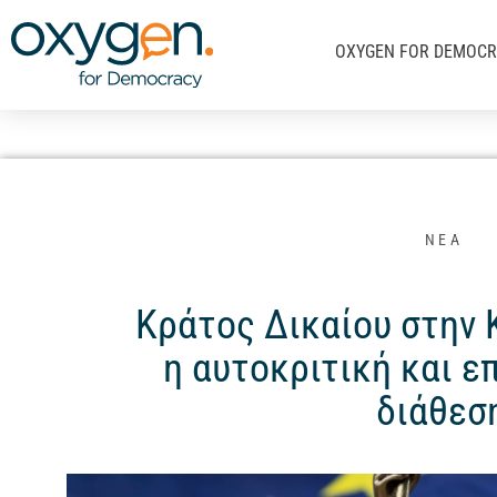
Μετάβαση
στο
OXYGEN FOR DEMOC
περιεχόμενο
ΝΕΑ
Κράτος Δικαίου στην 
η αυτοκριτική και ε
διάθεσ