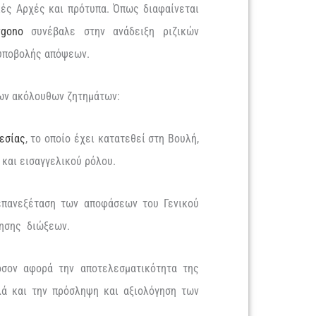
κές Αρχές και πρότυπα. Όπως διαφαίνεται
ygono
συνέβαλε στην ανάδειξη ριζικών
α υποβολής απόψεων.
 των ακόλουθων ζητημάτων:
εσίας
, το οποίο έχει κατατεθεί στη Βουλή,
 και εισαγγελικού ρόλου.
 επανεξέταση των αποφάσεων του Γενικού
κησης διώξεων.
όσον αφορά την αποτελεσματικότητα της
λά και την πρόσληψη και αξιολόγηση των