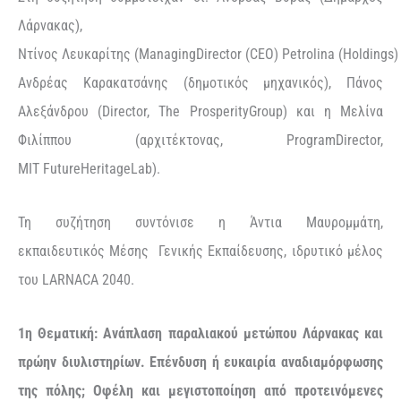
Λάρνακας),
Ντίνος Λευκαρίτης (ManagingDirector (CEO) Petrolina (Holdings) 
Ανδρέας Καρακατσάνης (δημοτικός μηχανικός), Πάνος
Αλεξάνδρου (Director, The ProsperityGroup) και η Μελίνα
Φιλίππου (αρχιτέκτονας, ProgramDirector,
MIT FutureHeritageLab).
Τη συζήτηση συντόνισε η Άντια Μαυρομμάτη,
εκπαιδευτικός
M
έσης Γενικής Εκπαίδευσης, ιδρυτικό μέλος
του LARNACA 2040.
1η Θεματική: Ανάπλαση παραλιακού μετώπου Λάρνακας και
πρώην διυλιστηρίων. Επένδυση ή ευκαιρία αναδιαμόρφωσης
της πόλης; Οφέλη και μεγιστοποίηση από προτεινόμενες