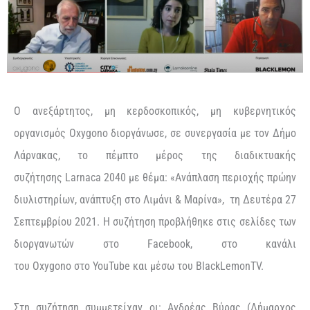
Ο ανεξάρτητος, μη κερδοσκοπικός, μη κυβερνητικός
οργανισμός
Oxygono
διοργάνωσε, σε συνεργασία με το
v
Δήμο
Λάρνακας, το πέμπτο μέρος της διαδικτυακής
συζήτησης
Larnaca
2040 με θέμα: «Ανάπλαση περιοχής πρώην
διυλιστηρίων, ανάπτυξη στο Λιμάνι & Μαρίνα», τη Δευτέρα 27
Σεπτεμβρίου 2021. Η συζήτηση προβλήθηκε στις σελίδες των
διοργανωτών στο
Facebook
, στο κανάλι
του
Oxygono
στο
YouTube
και μέσω του
BlackLemonTV
.
Στη συζήτηση συμμετείχαν οι: Ανδρέας Βύρας (Δήμαρχος