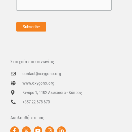
Στοιχεία επικοινωνίας
contact@oxygono.org
www.oxygono.org
Κινύρα 1, 1102 Λευκωσία - Κύπρος
+357 22 678 670
Ακολουθήστε μας:
F
X
Y
I
L