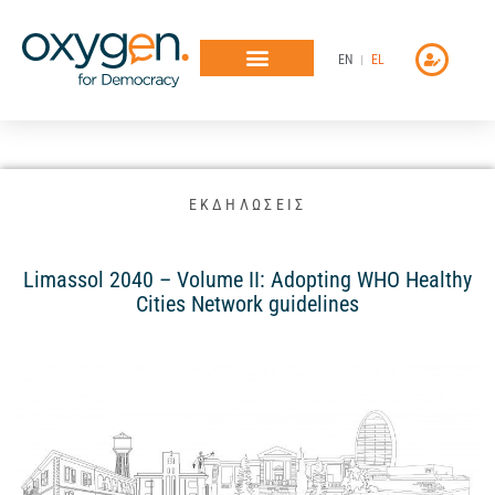
Μετάβαση
στο
EN
EL
περιεχόμενο
ΕΚΔΗΛΩΣΕΙΣ
Limassol 2040 – Volume II: Adopting WHO Healthy
Cities Network guidelines