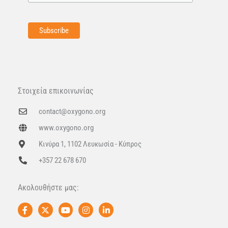
Στοιχεία επικοινωνίας
contact@oxygono.org
www.oxygono.org
Κινύρα 1, 1102 Λευκωσία - Κύπρος
+357 22 678 670
Ακολουθήστε μας:
F
X
Y
I
L
a
-
o
n
i
c
t
u
s
n