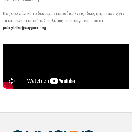
Πώς σου φάνηκε το δεύτερο επεισόδιο; Έχεις ιδέες ή προτάσεις για
τα επόμενα επεισόδια; Στείλε μας τις εισηγήσεις σου στο
policytalks@oxygono.org
.