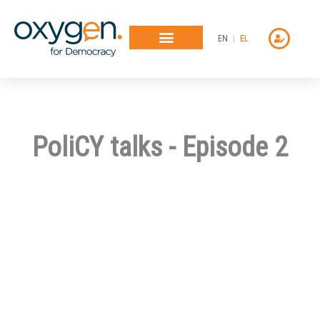
Μετάβαση
στο
EN
EL
περιεχόμενο
PoliCY talks - Episode 2