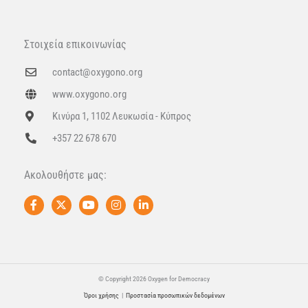
Στοιχεία επικοινωνίας
contact@oxygono.org
www.oxygono.org
Κινύρα 1, 1102 Λευκωσία - Κύπρος
+357 22 678 670
Ακολουθήστε μας:
F
X
Y
I
L
a
-
o
n
i
c
t
u
s
n
e
w
t
t
k
b
i
u
a
e
o
t
b
g
d
o
t
e
r
i
k
e
a
n
© Copyright 2026 Oxygen for Democracy
-
r
m
-
Όροι χρήσης
|
Προστασία προσωπικών δεδομένων
f
i