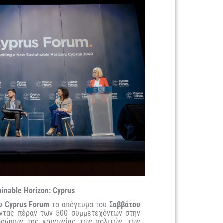
inable Horizon: Cyprus
υ Cyprus Forum
το απόγευμα του
Σαββάτου
ντας πέραν των 500 συμμετεχόντων στην
οσώπων της κοινωνίας των πολιτών, των