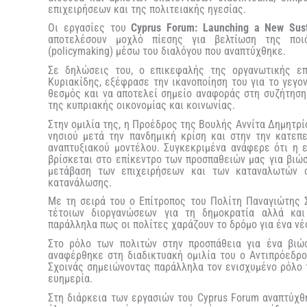
επιχειρήσεων και της πολιτειακής ηγεσίας.
Οι εργασίες του
Cyprus Forum: Launching a New Sust
αποτελέσουν
μοχλό πίεσης για βελτίωση της ποι
(policymaking) μέσω του διαλόγου που αναπτύχθηκε.
Σε δηλώσεις του, ο επικεφαλής της οργανωτικής επ
Κυριακίδης, εξέφρασε την ικανοποίηση του για το γεγο
θεσμός και να αποτελεί σημείο αναφοράς στη συζήτηση
της κυπριακής οικονομίας και κοινωνίας.
Στην ομιλία της, η Προέδρος της Βουλής Αννίτα Δημητρ
νησιού μετά την πανδημική κρίση και στην την κατεπ
αναπτυξιακού μοντέλου. Συγκεκριμένα ανάφερε ότι η 
βρίσκεται στο επίκεντρο των προσπαθειών μας για βιώσ
μετάβαση των επιχειρήσεων και των καταναλωτών 
κατανάλωσης.
Με τη σειρά του ο Επίτροπος του Πολίτη Παναγιώτης 
τέτοιων διοργανώσεων για τη δημοκρατία αλλά και 
παράλληλα πως οι πολίτες χαράζουν το δρόμο για ένα ν
Στο ρόλο των πολιτών στην προσπάθεια για ένα βιώ
αναφέρθηκε στη διαδικτυακή ομιλία του ο Αντιπρόεδρ
Σχοινάς σημειώνοντας παράλληλα τον ενισχυμένο ρόλο 
ευημερία.
Στη διάρκεια των εργασιών του Cyprus Forum αναπτύχ