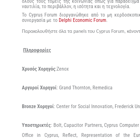
όλους τους τομείς της κοινωνίας όπως για παράδειγμα η
ναυτιλία, το περιβάλλον, η ισότητα και η τεχνολογία.
Το Cyprus Forum διοργανώθηκε από το μη κερδοσκοπι
συνεργασία με το
Delphi
Economic
Forum
.
Παρακολουθήστε όλα τα
panels
του
Cyprus
Forum
, κάνο
Πληροφορίες
Χρυσός Χορηγός
:
Zenox
Αργυροί Χορηγοί
:
Grand Thornton
,
Remedica
Bronze
Χορηγοί
: Center for Social Innovation, Frederick Un
Υποστηρικτές
: Bolt, Capacitor Partners, Cyprus Computer
Office in Cyprus, Reflect, Representation of the 