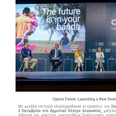
Cyprus Forum: Launching a New Susta
Με μεγάλη επιτυχία ολοκληρώθηκαν οι εργασίες του
2ο
2 Οκτωβρίου στο Δημοτικό Θέατρο Λευκωσίας,
μαζεύο
αίθουσα και αρκετών εκατοντάδων διαδικτυακά, εκπρ