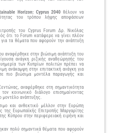
ainable Horizon: Cyprus 2040
θέλουν να
ότητας του τρόπου λήψης αποφάσεων
ιτροπής του Cyprus Forum Δρ. Νικόλας
νός ότι το Forum κατάφερε να γίνει πλέον
 για τα θέματα που αφορούν την ανάπτυξη
ίου αναφέρθηκε στην βιώσιμη ανάπτυξη του
είγουσα ανάγκη ριζικής αναθεώρησής του
ευημερία των Κυπρίων πολιτών πρέπει να
ιμη ανάκαμψη στην επιτακτική ανάγκη για
σε πιο βιώσιμα μοντέλα παραγωγής και
Σεντώνας, αναφέρθηκε στη σημαντικότητα
τον κοινωνικό διάλογο επισημαίνοντας
έο μοντέλο ανάπτυξης.
σιμο και ανθεκτικό μέλλον στην Ευρώπη
ος της Ευρωπαϊκής Επιτροπής Μαργαρίτης
της Κύπρου στην περιφερειακή ειρήνη και
θηκαν πολύ σημαντικά θέματα που αφορούν