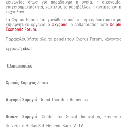
κοινωνίας όπως για παράδειγμα η υγεία, η οικονομία,
επιχειρηματικότητα, ναυτιλία, το περιβάλλον, η ισότητα και η
τεχνολογία.
Το Cyprus Forum διοργανώθηκε από το μη κερδοσκοπικό μη
κυβερνητικό οργανισμό
Oxygono
in collaboration with
Delphi
Economic
Forum
.
Παρακολουθήστε όλα τα
panels
του
Cyprus
Forum
, κάνοντας
εγγραφή
εδώ!
Πληροφορίες
Χρυσός Χορηγός
:
Zenox
Αργυροί Χορηγοί
:
Grand Thornton
,
Remedica
Bronze
Χορηγοί
: Center for Social Innovation, Frederick
University, Hellas Sat, Hellenic Bank, VTTV