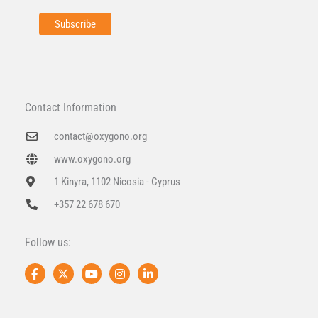
Contact Information
contact@oxygono.org
www.oxygono.org
1 Kinyra, 1102 Nicosia - Cyprus
+357 22 678 670
Follow us:
F
X
Y
I
L
a
-
o
n
i
c
t
u
s
n
e
w
t
t
k
b
i
u
a
e