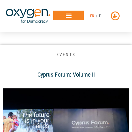
Μετάβαση
στο
EN
EL
περιεχόμενο
EVENTS
Cyprus Forum: Volume II