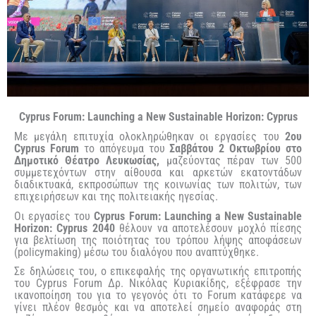
Cyprus Forum: Launching a New Sustainable Horizon: Cyprus
Με μεγάλη επιτυχία ολοκληρώθηκαν οι εργασίες του
2ου
Cyprus Forum
το απόγευμα του
Σαββάτου 2 Οκτωβρίου στο
Δημοτικό Θέατρο Λευκωσίας,
μαζεύοντας πέραν των 500
συμμετεχόντων στην αίθουσα και αρκετών εκατοντάδων
διαδικτυακά, εκπροσώπων της κοινωνίας των πολιτών, των
επιχειρήσεων και της πολιτειακής ηγεσίας.
Οι εργασίες του
Cyprus Forum: Launching a New Sustainable
Horizon: Cyprus 2040
θέλουν να αποτελέσουν
μοχλό πίεσης
για βελτίωση της ποιότητας του τρόπου λήψης αποφάσεων
(policymaking) μέσω του διαλόγου που αναπτύχθηκε.
Σε δηλώσεις του, ο επικεφαλής της οργανωτικής επιτροπής
του Cyprus Forum Δρ. Νικόλας Κυριακίδης, εξέφρασε την
ικανοποίηση του για το γεγονός ότι το Forum κατάφερε να
γίνει πλέον θεσμός και να αποτελεί σημείο αναφοράς στη