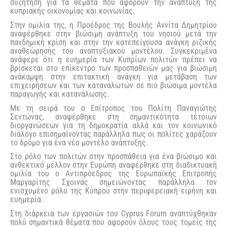
συζήτηση για τα θέματα που αφορούν την ανάπτυξη της
κυπριακής οικονομίας και κοινωνίας.
Στην ομιλία της, η Προέδρος της Βουλής Αννίτα Δημητρίου
αναφέρθηκε στην βιώσιμη ανάπτυξη του νησιού μετά την
πανδημική κρίση και στην την κατεπείγουσα ανάγκη ριζικής
αναθεώρησής του αναπτυξιακού μοντέλου. Συγκεκριμένα
ανάφερε ότι η ευημερία των Κυπρίων πολιτών πρέπει να
βρίσκεται στο επίκεντρο των προσπαθειών μας για βιώσιμη
ανάκαμψη στην επιτακτική ανάγκη για μετάβαση των
επιχειρήσεων και των καταναλωτών σε πιο βιώσιμα μοντέλα
παραγωγής και κατανάλωσης.
Με τη σειρά του ο Επίτροπος του Πολίτη Παναγιώτης
Σεντώνας, αναφέρθηκε στη σημαντικότητα τέτοιων
διοργανώσεων για τη δημοκρατία αλλά και τον κοινωνικό
διάλογο επισημαίνοντας παράλληλα πως οι πολίτες χαράζουν
το δρόμο για ένα νέο μοντέλο ανάπτυξης.
Στο ρόλο των πολιτών στην προσπάθεια για ένα βιώσιμο και
ανθεκτικό μέλλον στην Ευρώπη αναφέρθηκε στη διαδικτυακή
ομιλία του ο Αντιπρόεδρος της Ευρωπαϊκής Επιτροπής
Μαργαρίτης Σχοινάς σημειώνοντας παράλληλα τον
ενισχυμένο ρόλο της Κύπρου στην περιφερειακή ειρήνη και
ευημερία.
Στη διάρκεια των εργασιών του Cyprus Forum αναπτύχθηκαν
πολύ σημαντικά θέματα που αφορούν όλους τους τομείς της