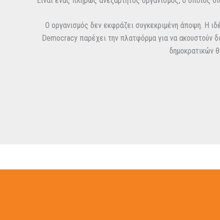
Είναι ένας πλήρως ανεξάρτητος οργανισμός, ο οποίος δι
Ο οργανισμός δεν εκφράζει συγκεκριμένη άποψη. Η ιδέ
Democracy παρέχει την πλατφόρμα για να ακουστούν δι
δημοκρατικών θ