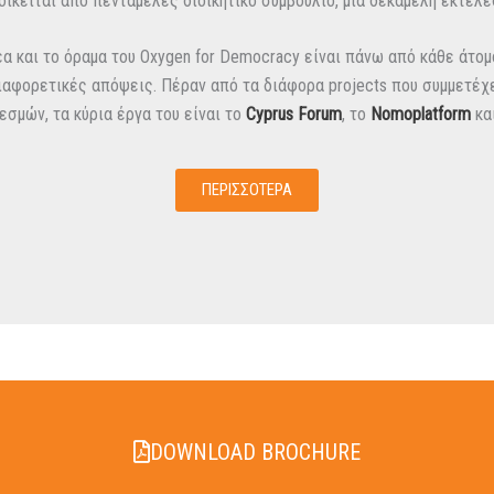
οικείται από πενταμελές διοικητικό συμβούλιο, μία δεκαμελή εκτελ
α και το όραμα του Oxygen for Democracy είναι πάνω από κάθε άτομο
αφορετικές απόψεις. Πέραν από τα διάφορα projects που συμμετέχε
εσμών, τα κύρια έργα του είναι το
Cyprus Forum
, το
Nomoplatform
κα
ΠΕΡΙΣΣΟΤΕΡΑ
DOWNLOAD BROCHURE