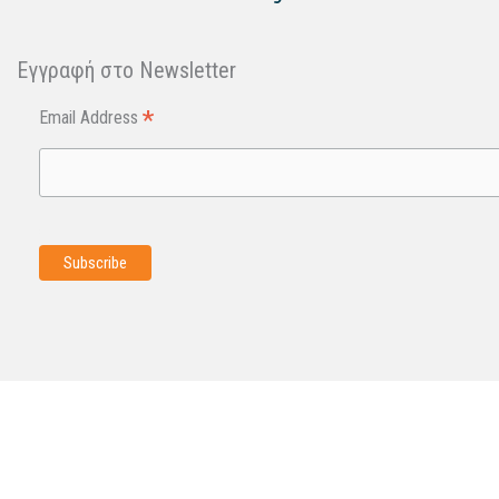
Εγγραφή στo Newsletter
*
Email Address
© Copyright 2026 Oxygen for Democracy
Όροι χρήσης
|
Προστασία προσωπικών δεδομένων