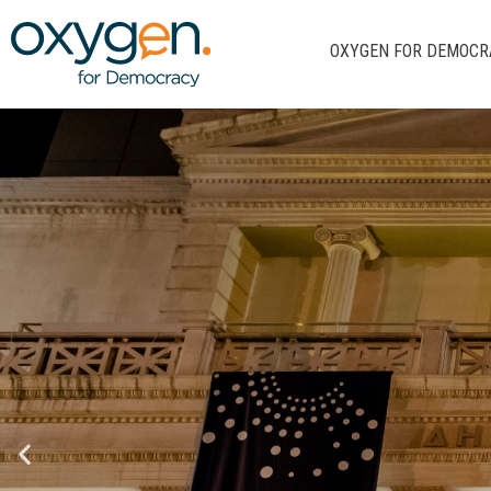
Μετάβαση
στο
OXYGEN FOR DEMOCR
περιεχόμενο