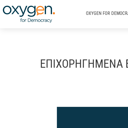
Μετάβαση
στο
OXYGEN FOR DEMOCR
περιεχόμενο
ΕΠΙΧΟΡΗΓΗΜΕΝΑ 
2040