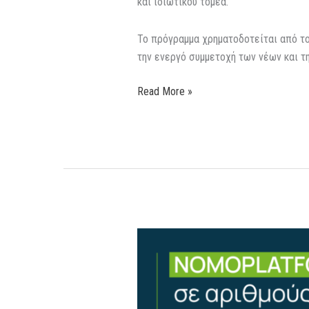
και ιδιωτικού τομέα.
Το πρόγραμμα χρηματοδοτείται από το
την ενεργό συμμετοχή των νέων και τ
Read More »
Nomoplatform-
Το
νομοθετικό
παρατηρητήριο
της