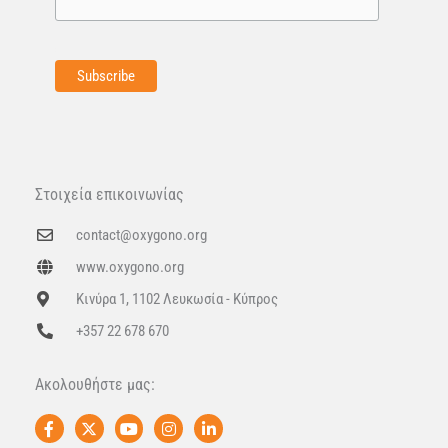
Στοιχεία επικοινωνίας
contact@oxygono.org
www.oxygono.org
Κινύρα 1, 1102 Λευκωσία - Κύπρος
+357 22 678 670
Ακολουθήστε μας:
F
X
Y
I
L
a
-
o
n
i