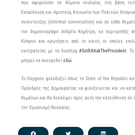
που αφορούσαν σε θέματα νεολαίας στη βάση τεσσ
Εκπαίδευση και Αριστεία, Κοινωνία των Πολιτών, Κυπρι
συνέντευξης (
informal
conversation
) και σε κάθε θεμα
τον δημοσιογράφο Ανδρέα
Κημήτρη
, εκ περιτροπής 
Κύπρου
και
ερωτήσεις από το κοινό, οι οποίες επιλ
εκστρατείας με το
hashtag
#SotR
#AskThePresident
.
Τ
μπορεί να ανευρεθεί
εδώ
.
Το
Oxygono
φιλοδοξεί όπως το
State
of the
Republic
κατ
Πρόεδρος της Δημοκρατίας να φιλοξενείται και να κατα
θεμάτων
και θα δουλέψει προς αυτή την κατεύθυνση σε 
τον Οργανισμό Νεολαίας.