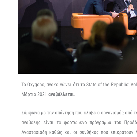
Το
Oxygono
,
ανακοινώνει
ότι
το
State
of the
Republic
:
Vo
Μάρτιο 2021
αναβάλλεται
.
Σύμφωνα με τ
ην απάντηση που έλαβε ο οργανισμός από τ
αναβολής είναι το
φορτωμένο
πρόγραμμα του
Προέ
Αναστασιάδη
καθώς
και οι συνθήκες που επικρατούν