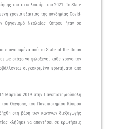
οίησης του
το καλοκαίρι
του 2021
. Το
State
μενη
χρονιά
εξαιτίας
της
πανδημίας
Covid-
ν Οργανισμό Νεολαίας Κύπρου ήταν σε
ναι εμπνευσμένο από το
State
of
the
Union
χει ως στόχο να φιλοξενεί κάθε χρόνο τον
οβάλλονται συγκεκριμένα ερωτήματα από
14 Μαρτίου 2019 στην Πανεπιστημιούπολη
η
του
Oxygono
,
του Πανεπιστημίου Κύπρου
ξήχθη στη βάση των κανόνων διεξαγωγής
τίας
κλήθηκε να απαντήσει σε ερωτήσεις