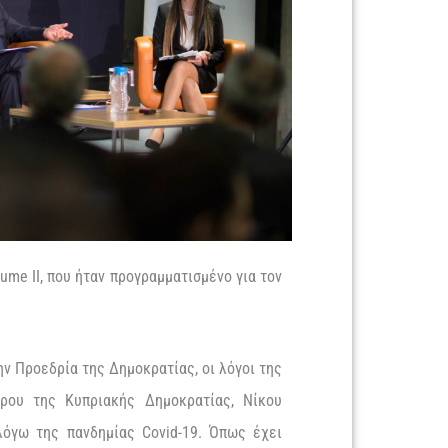
lume
II, που
ήταν
προγραμματισμένο
για
τον
ην Προεδρία της Δημοκρατίας, οι
λόγο
ι
της
δρου
της
Κυπριακής
Δημοκρατίας
, Νίκου
 λόγω της
πανδημίας
Covid-19
. Όπως έχει