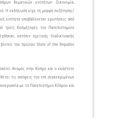
άρων θεματικών ενοτήτων: Οικονομία,
ακό. Η εκδήλωση είχε τη μορφή συζήτησης/
τική ενότητα
υποβάλλονταν ερωτήσεις από
από τρείς
Kοσμήτορες
του Πανεπιστημίου
έχθηκαν, κατόπιν σχετικής διαδικτυακής
ο
βίντεο
του
πρώτου
State
of
the
Republic
αστεί θεσμός στην Κύπρο και ο εκάστοτε
θέτει τις απόψεις του επί συγκεκριμένων
συνεργασία με το Πανεπιστήμιο Κύπρου και