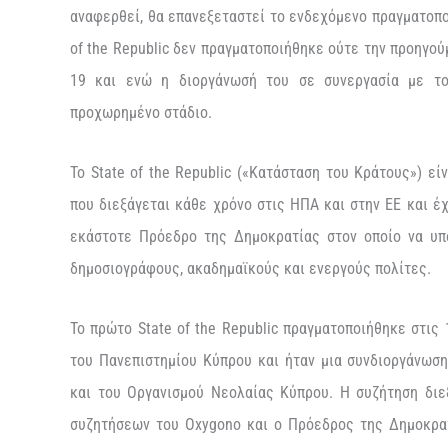
αναφερθεί,
θα επανεξεταστεί το ενδεχόμενο πραγματοπ
of the
Republic
δεν
πραγματοποιήθηκε
ούτε
την
προηγού
19
και ενώ η
διοργάνωσή
του σε συνεργασία με το
προχωρημένο στάδιο.
Το
State
of the
Republic
(«Κατάσταση του Κράτους») εί
που διεξάγεται κάθε χρόνο στις ΗΠΑ και στην ΕΕ και έ
εκάστοτε Πρόεδρο της Δημοκρατίας στον οποίο να υπ
δημοσιογράφους, ακαδημαϊκούς και ενεργούς πολίτες.
Το πρώτο
State
of
the
Republic
π
ραγματοποιήθηκε στις 
του Πανεπιστημίου Κύπρου
και
ήταν
μια
συνδιοργάνωσ
και του Οργανισμού Νεολαίας Κύπρου
.
Η συζήτηση διε
συζητήσεων του O
x
ygono
και ο Πρόεδρος
της Δημοκρα