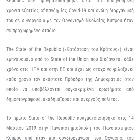
Republic
δεν
πραγματοποιήθηκε
ούτε
την
προηγούμενη
χρονιά
εξαιτίας
of
πανδημίας
Covid-19
και ενώ η
διοργάνωσή
του σε συνεργασία με τον Οργανισμό Νεολαίας Κύπρου ήταν
σε προχωρημένο στάδιο.
The
State
of the
Republic
(«Κατάσταση του Κράτους») είναι
εμπνευσμένο από το
State
of
the
Union
που διεξάγεται κάθε
χρόνο στις ΗΠΑ και στην ΕΕ και έχει ως στόχο να φιλοξενεί
κάθε χρόνο τον εκάστοτε Πρόεδρο της Δημοκρατίας στον
οποίο να υποβάλλονται συγκεκριμένα ερωτήματα από
δημοσιογράφους, ακαδημαϊκούς και ενεργούς πολίτες.
Το πρώτο
State
of
the
Republic
π
ραγματοποιήθηκε στις 14
Μαρτίου 2019 στην Πανεπιστημιούπολη του Πανεπιστημίου
Κύπρου
and
ήταν
μια
συνδιοργάνωση
του
Oxygono
,
του