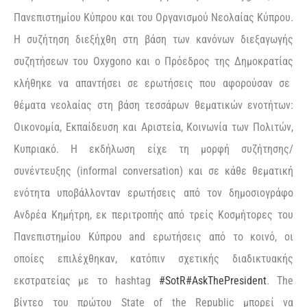
Πανεπιστημίου Κύπρου και του Οργανισμού Νεολαίας Κύπρου
.
Η συζήτηση διεξήχθη στη βάση των κανόνων διεξαγωγής
συζητήσεων του O
x
ygono
και ο Πρόεδρος
της Δημοκρατίας
κλήθηκε να απαντήσει σε ερωτήσεις που αφορούσαν σε
θέματα νεολαίας στη βάση τεσσάρων θεματικών ενοτήτων:
Οικονομία, Εκπαίδευση και Αριστεία, Κοινωνία των Πολιτών,
Κυπριακό. Η εκδήλωση είχε τη μορφή συζήτησης/
συνέντευξης (
informal
conversation
) και σε κάθε θεματική
ενότητα
υποβάλλονταν ερωτήσεις από τον δημοσιογράφο
Ανδρέα
Κημήτρη
, εκ περιτροπής από τρείς
Kοσμήτορες
του
Πανεπιστημίου Κύπρου
and
ερωτήσεις από το κοινό, οι
οποίες επιλέχθηκαν, κατόπιν σχετικής διαδικτυακής
εκστρατείας με το
hashtag
#SotR
#AskThePresident
.
The
βίντεο
του
πρώτου
State
of
the
Republic
μπορεί να