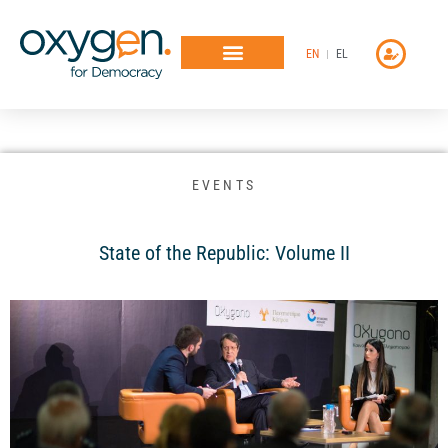
Μετάβαση
στο
EN
EL
περιεχόμενο
EVENTS
State of the Republic: Volume II