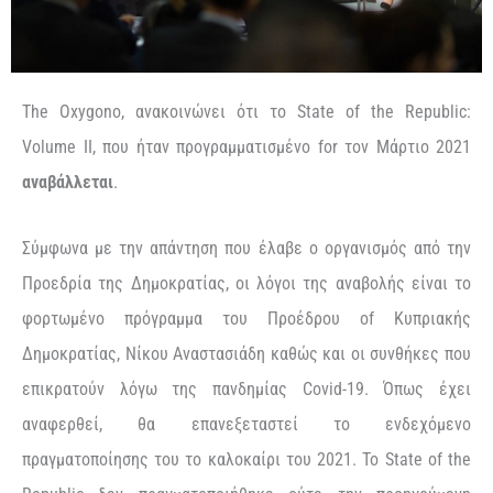
The
Oxygono
,
ανακοινώνει
ότι
το
State
of the
Republic
:
Volume
II, που
ήταν
προγραμματισμένο
for
τον Μάρτιο 2021
αναβάλλεται
.
Σύμφωνα με τ
ην απάντηση που έλαβε ο οργανισμός από την
Προεδρία της Δημοκρατίας, οι
λόγο
ι
της αναβολής είναι το
φορτωμένο
πρόγραμμα του
Προέδρου
of
Κυπριακής
Δημοκρατίας
, Νίκου Αναστασιάδη
καθώς
και οι συνθήκες που
επικρατούν λόγω της
πανδημίας
Covid-19
. Όπως έχει
αναφερθεί,
θα επανεξεταστεί το ενδεχόμενο
πραγματοποίησης του
το καλοκαίρι
του 2021
. Το
State
of the