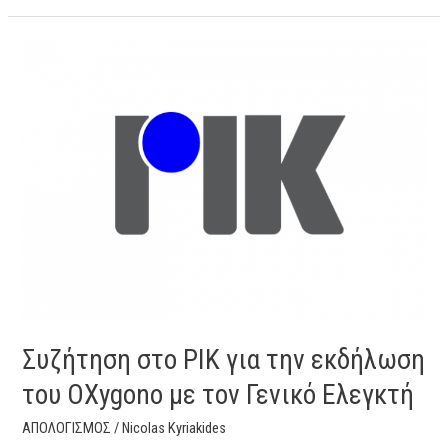
Συζήτηση
στο
ΡΙΚ
για
την
εκδήλωση
του
OXygono
με
τον
Γενικό
Ελεγκτή
Συζήτηση στο ΡΙΚ για την εκδήλωση
του OXygono με τον Γενικό Ελεγκτή
ΑΠΟΛΟΓΙΣΜΟΣ
/
Nicolas Kyriakides