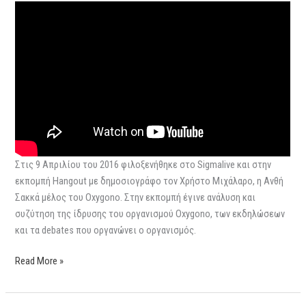
Στις 9 Απριλίου του 2016 φιλοξενήθηκε στο Sigmalive και στην
εκπομπή Hangout με δημοσιογράφο τον Χρήστο Μιχάλαρο, η Ανθή
Σακκά μέλος του Oxygono. Στην εκπομπή έγινε ανάλυση και
συζύτηση της ίδρυσης του οργανισμού Oxygono, των εκδηλώσεων
και τα debates που οργανώνει ο οργανισμός.
Read More »