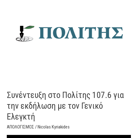
στο
Πολίτης
107.6
για
την
εκδήλωση
με
τον
Γενικό
Ελεγκτή
Συνέντευξη στο Πολίτης 107.6 για
την εκδήλωση με τον Γενικό
Ελεγκτή
ΑΠΟΛΟΓΙΣΜΟΣ
/
Nicolas Kyriakides