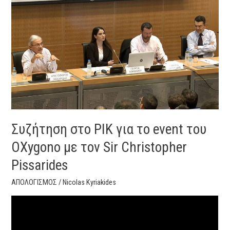
ΡΙΚ
για
το
event
του
OXygono
με
τον
Sir
Christopher
Συζήτηση στο ΡΙΚ για το event του
Pissarides
OXygono με τον Sir Christopher
Pissarides
ΑΠΟΛΟΓΙΣΜΟΣ
/
Nicolas Kyriakides