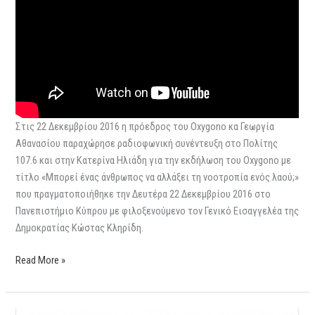
Στις 22 Δεκεμβρίου 2016 η πρόεδρος του Oxygono κα Γεωργία
Αθανασίου παραχώρησε ραδιοφωνική συνέντευξη στο Πολίτης
107.6 και στην Κατερίνα Ηλιάδη για την εκδήλωση του Oxygono με
τίτλο «Μπορεί ένας άνθρωπος να αλλάξει τη νοοτροπία ενός λαού;»
που πραγματοποιήθηκε την Δευτέρα 22 Δεκεμβρίου 2016 στο
Πανεπιστήμιο Κύπρου με φιλοξενούμενο τον Γενικό Εισαγγελέα της
Δημοκρατίας Κώστας Κληρίδη.
Read More »