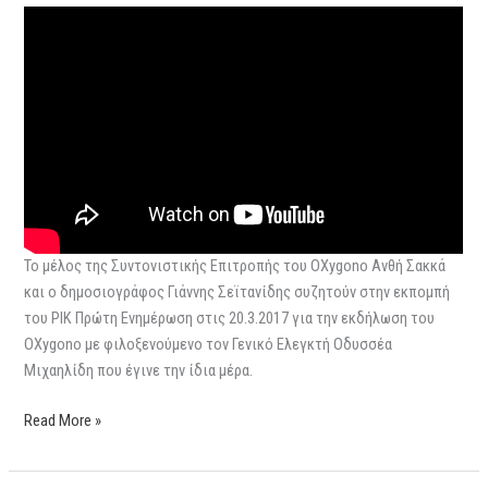
Το μέλος της Συντονιστικής Επιτροπής του OXygono Ανθή Σακκά
και o δημοσιογράφος Γιάννης Σεϊτανίδης συζητούν στην εκπομπή
του ΡΙΚ Πρώτη Ενημέρωση στις 20.3.2017 για την εκδήλωση του
OXygono με φιλοξενούμενο τον Γενικό Ελεγκτή Οδυσσέα
Μιχαηλίδη που έγινε την ίδια μέρα.
Read More »