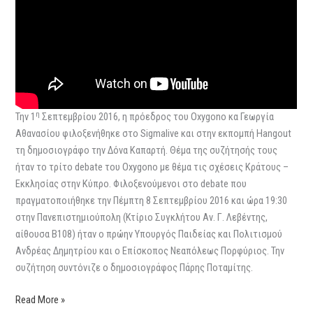
η
Την 1
Σεπτεμβρίου 2016, η πρόεδρος του Oxygono κα Γεωργία
Αθανασίου φιλοξενήθηκε στο Sigmalive και στην εκπομπή Hangout
τη δημοσιογράφο την Δόνα Καπαρτή. Θέμα της συζήτησής τους
ήταν το τρίτο debate του Oxygono με θέμα τις σχέσεις Κράτους –
Εκκλησίας στην Κύπρο. Φιλοξενούμενοι στο debate που
πραγματοποιήθηκε την Πέμπτη 8 Σεπτεμβρίου 2016 και ώρα 19:30
στην Πανεπιστημιούπολη (Κτίριο Συγκλήτου Αν. Γ. Λεβέντης,
αίθουσα Β108) ήταν ο πρώην Υπουργός Παιδείας και Πολιτισμού
Ανδρέας Δημητρίου και ο Επίσκοπος Νεαπόλεως Πορφύριος. Την
συζήτηση συντόνιζε ο δημοσιογράφος Πάρης Ποταμίτης.
Read More »