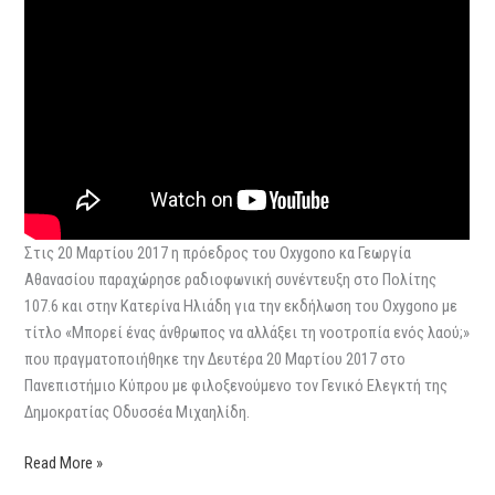
Στις 20 Μαρτίου 2017 η πρόεδρος του Oxygono κα Γεωργία
Αθανασίου παραχώρησε ραδιοφωνική συνέντευξη στο Πολίτης
107.6 και στην Κατερίνα Ηλιάδη για την εκδήλωση του Oxygono με
τίτλο «Μπορεί ένας άνθρωπος να αλλάξει τη νοοτροπία ενός λαού;»
που πραγματοποιήθηκε την Δευτέρα 20 Μαρτίου 2017 στο
Πανεπιστήμιο Κύπρου με φιλοξενούμενο τον Γενικό Ελεγκτή της
Δημοκρατίας Οδυσσέα Μιχαηλίδη.
Read More »