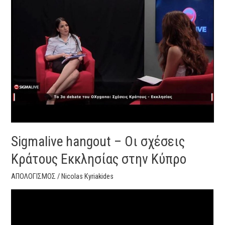
–
Οι
σχέσεις
Κράτους
Εκκλησίας
στην
Κύπρο
Sigmalive hangout – Οι σχέσεις
Κράτους Εκκλησίας στην Κύπρο
ΑΠΟΛΟΓΙΣΜΟΣ
/
Nicolas Kyriakides