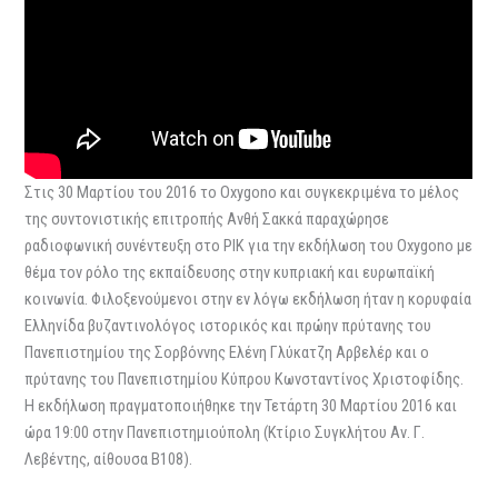
Στις 30 Μαρτίου του 2016 το Oxygono και συγκεκριμένα το μέλος
της συντονιστικής επιτροπής Ανθή Σακκά παραχώρησε
ραδιοφωνική συνέντευξη στο ΡΙΚ για την εκδήλωση του Oxygono με
θέμα τον ρόλο της εκπαίδευσης στην κυπριακή και ευρωπαϊκή
κοινωνία. Φιλοξενούμενοι στην εν λόγω εκδήλωση ήταν η κορυφαία
Ελληνίδα βυζαντινολόγος ιστορικός και πρώην πρύτανης του
Πανεπιστημίου της Σορβόννης Ελένη Γλύκατζη Αρβελέρ και ο
πρύτανης του Πανεπιστημίου Κύπρου Κωνσταντίνος Χριστοφίδης.
Η εκδήλωση πραγματοποιήθηκε την Τετάρτη 30 Μαρτίου 2016 και
ώρα 19:00 στην Πανεπιστημιούπολη (Κτίριο Συγκλήτου Αν. Γ.
Λεβέντης, αίθουσα Β108).