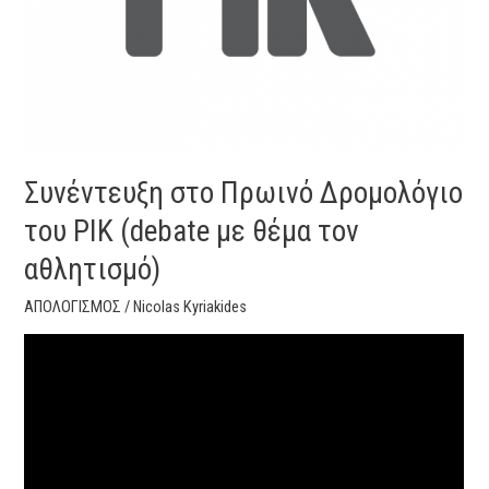
(debate
με
θέμα
τον
αθλητισμό)
Συνέντευξη στο Πρωινό Δρομολόγιο
του ΡΙΚ (debate με θέμα τον
αθλητισμό)
ΑΠΟΛΟΓΙΣΜΟΣ
/
Nicolas Kyriakides