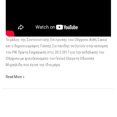
Το μέλος της Συντονιστικής Επιτροπής του OXygono Ανθή Σακκά
και o δημοσιογράφος Γιάννης Σεϊτανίδης συζητούν στην εκπομπή
του ΡΙΚ Πρώτη Ενημέρωση στις 20.3.2017 για την εκδήλωση του
OXygono με φιλοξενούμενο τον Γενικό Ελεγκτή Οδυσσέα
Μιχαηλίδη που έγινε την ίδια μέρα.
Read More »
Συνέντευξη
στο
Πολίτης
107.6