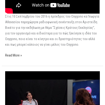
Στις 10 Σεπτεμβρίου του 2016 η πρόεδρος του Oxygono κα Γεωργία
Αθανασίου παραχώρησε ραδιοφωνική συνέντευξη στον Αριστείδη
Βικέτο για την εκδήλωση με θέμα “Σχέσεις Κράτους Εκκλησίας”,
για τον οργανισμό και ειδικότερα για το πώς ξεκίνησε η ιδέα του
Oxygono, ποιο είναι το κίνητρο και οι δραστηριότητες του αλλά
και πως μπορεί κάποιος να γίνει μέλος του Oxygono.
Read More »
Sigmalive
hangout
–
Οι
σχέσεις
Κράτους