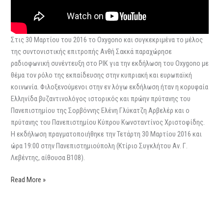
Στις 30 Μαρτίου του 2016 το Oxygono και συγκεκριμένα το μέλος
της συντονιστικής επιτροπής Ανθή Σακκά παραχώρησε
ραδιοφωνική συνέντευξη στο ΡΙΚ για την εκδήλωση του Oxygono με
θέμα τον ρόλο της εκπαίδευσης στην κυπριακή και ευρωπαϊκή
κοινωνία. Φιλοξενούμενοι στην εν λόγω εκδήλωση ήταν η κορυφαία
Ελληνίδα βυζαντινολόγος ιστορικός και πρώην πρύτανης του
Πανεπιστημίου της Σορβόννης Ελένη Γλύκατζη Αρβελέρ και ο
πρύτανης του Πανεπιστημίου Κύπρου Κωνσταντίνος Χριστοφίδης.
Η εκδήλωση πραγματοποιήθηκε την Τετάρτη 30 Μαρτίου 2016 και
ώρα 19:00 στην Πανεπιστημιούπολη (Κτίριο Συγκλήτου Αν. Γ.
Λεβέντης, αίθουσα Β108).
Read More »