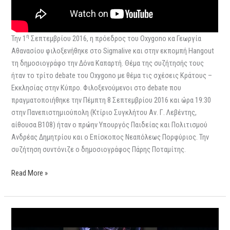
η
Την 1
Σεπτεμβρίου 2016, η πρόεδρος του Oxygono κα Γεωργία
Αθανασίου φιλοξενήθηκε στο Sigmalive και στην εκπομπή Hangout
τη δημοσιογράφο την Δόνα Καπαρτή. Θέμα της συζήτησής τους
ήταν το τρίτο debate του Oxygono με θέμα τις σχέσεις Κράτους –
Εκκλησίας στην Κύπρο. Φιλοξενούμενοι στο debate που
πραγματοποιήθηκε την Πέμπτη 8 Σεπτεμβρίου 2016 και ώρα 19:30
στην Πανεπιστημιούπολη (Κτίριο Συγκλήτου Αν. Γ. Λεβέντης,
αίθουσα Β108) ήταν ο πρώην Υπουργός Παιδείας και Πολιτισμού
Ανδρέας Δημητρίου και ο Επίσκοπος Νεαπόλεως Πορφύριος. Την
συζήτηση συντόνιζε ο δημοσιογράφος Πάρης Ποταμίτης.
Read More »
Sigmalive
Hangout