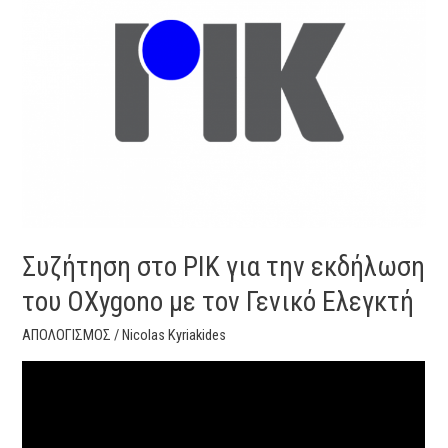
ΡΙΚ
για
την
εκδήλωση
του
OXygono
με
τον
Γενικό
Ελεγκτή
Συζήτηση στο ΡΙΚ για την εκδήλωση
του OXygono με τον Γενικό Ελεγκτή
ΑΠΟΛΟΓΙΣΜΟΣ
/
Nicolas Kyriakides