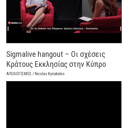
Εκκλησίας
στην
Κύπρο
Sigmalive hangout – Οι σχέσεις
Κράτους Εκκλησίας στην Κύπρο
ΑΠΟΛΟΓΙΣΜΟΣ
/
Nicolas Kyriakides