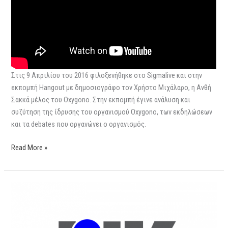
Στις 9 Απριλίου του 2016 φιλοξενήθηκε στο Sigmalive και στην
εκπομπή Hangout με δημοσιογράφο τον Χρήστο Μιχάλαρο, η Ανθή
Σακκά μέλος του Oxygono. Στην εκπομπή έγινε ανάλυση και
συζύτηση της ίδρυσης του οργανισμού Oxygono, των εκδηλώσεων
και τα debates που οργανώνει ο οργανισμός.
Read More »
Συνέντευξη
στο
ΡΙΚ