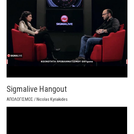
Sigmalive Hangout
ΑΠΟΛΟΓΙΣΜΟΣ
/
Nicolas Kyriakides