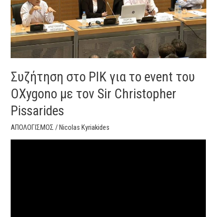
του
OXygono
με
τον
Sir
Christopher
Συζήτηση στο ΡΙΚ για το event του
Pissarides
OXygono με τον Sir Christopher
Pissarides
ΑΠΟΛΟΓΙΣΜΟΣ
/
Nicolas Kyriakides