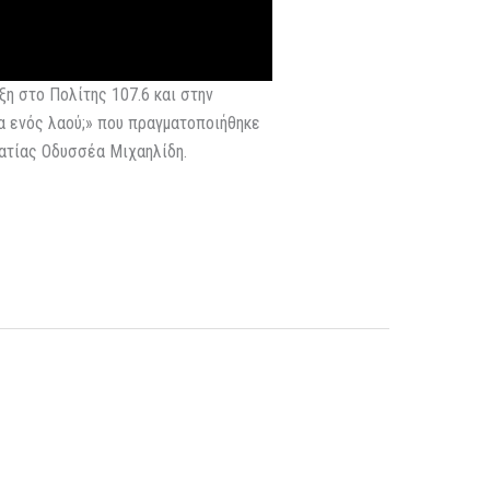
η στο Πολίτης 107.6 και στην
α ενός λαού;» που πραγματοποιήθηκε
ατίας Οδυσσέα Μιχαηλίδη.