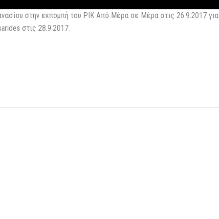
νασίου στην εκπομπή του ΡΙΚ Από Μέρα σε Μέρα στις 26.9.2017 για
arides στις 28.9.2017.