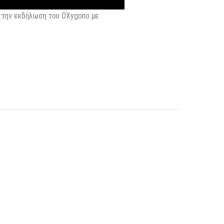
 την εκδήλωση του OXygono με