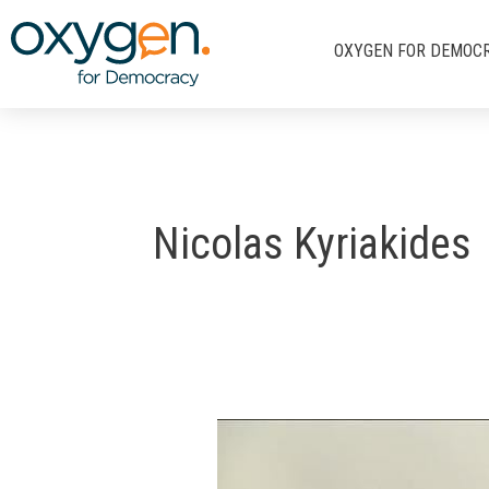
Μετάβαση
στο
OXYGEN FOR DEMOC
περιεχόμενο
Nicolas Kyriakides
Συζήτηση
στο
ΡΙΚ