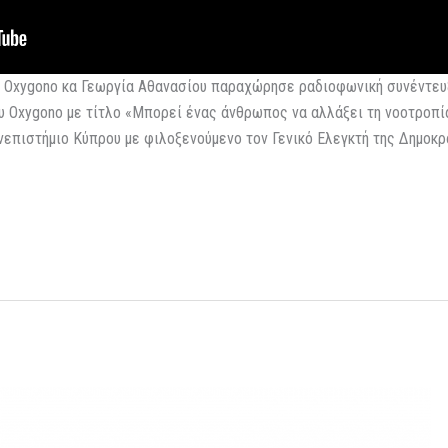
υ Oxygono κα Γεωργία Αθανασίου παραχώρησε ραδιοφωνική συνέντευξ
υ Oxygono με τίτλο «Μπορεί ένας άνθρωπος να αλλάξει τη νοοτροπί
επιστήμιο Κύπρου με φιλοξενούμενο τον Γενικό Ελεγκτή της Δημοκρ