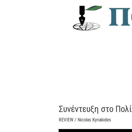
εκδήλωση
με
τον
Γενικό
Ελεγκτή
Συνέντευξη στο Πολί
REVIEW
/
Nicolas Kyriakides