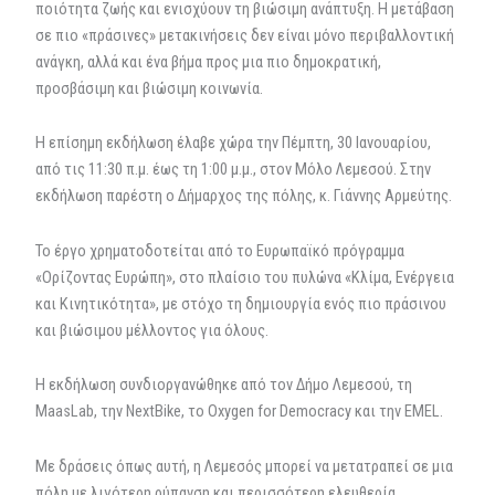
ποιότητα ζωής και ενισχύουν τη βιώσιμη ανάπτυξη. Η μετάβαση
σε πιο «πράσινες» μετακινήσεις δεν είναι μόνο περιβαλλοντική
ανάγκη, αλλά και ένα βήμα προς μια πιο δημοκρατική,
προσβάσιμη και βιώσιμη κοινωνία.
Η επίσημη εκδήλωση έλαβε χώρα την Πέμπτη, 30 Ιανουαρίου,
από τις 11:30 π.μ. έως τη 1:00 μ.μ., στον Μόλο Λεμεσού. Στην
εκδήλωση παρέστη ο Δήμαρχος της πόλης, κ. Γιάννης Αρμεύτης.
Το έργο χρηματοδοτείται από το Ευρωπαϊκό πρόγραμμα
«Ορίζοντας Ευρώπη», στο πλαίσιο του πυλώνα «Κλίμα, Ενέργεια
και Κινητικότητα», με στόχο τη δημιουργία ενός πιο πράσινου
και βιώσιμου μέλλοντος για όλους.
Η εκδήλωση συνδιοργανώθηκε από τον Δήμο Λεμεσού, τη
MaasLab, την NextBike, το Oxygen for Democracy και την EMEL.
Με δράσεις όπως αυτή, η Λεμεσός μπορεί να μετατραπεί σε μια
πόλη με λιγότερη ρύπανση και περισσότερη ελευθερία