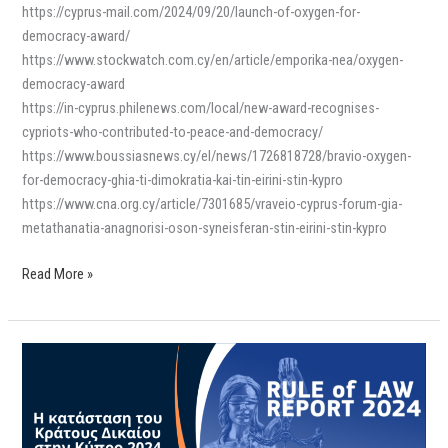
https://cyprus-mail.com/2024/09/20/launch-of-oxygen-for-
democracy-award/
https://www.stockwatch.com.cy/en/article/emporika-nea/oxygen-
democracy-award
https://in-cyprus.philenews.com/local/new-award-recognises-
cypriots-who-contributed-to-peace-and-democracy/
https://www.boussiasnews.cy/el/news/1726818728/bravio-oxygen-
for-democracy-ghia-ti-dimokratia-kai-tin-eirini-stin-kypro
https://www.cna.org.cy/article/7301685/vraveio-cyprus-forum-gia-
metathanatia-anagnorisi-oson-syneisferan-stin-eirini-stin-kypro
Read More »
Έκθεση
Κράτους
Δικαίου
2024: