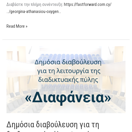
Διαβάστε την πλήρη συνέντευξη:
https://fastforward.com.cy/
…/georgina-athanasiou-oxygen…
Read More »
Δημόσια
διαβούλευση
για
τη
διαδικτυακή
πύλη
«Διαφάνεια»
Δημόσια διαβούλευση για τη