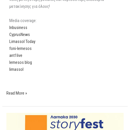
μετακίνησης για όλους!
Media coverage:
Inbusiness
CyprusNews
Limassol Today
foni-lemesos
ant1live
lemesos blog
limassol
Read More »
1o
Larnaka