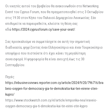
Οι νικητές αυτού του βραβείου θα ανακοινωθούν στο Networking
Event του Cyprus Forum, που θα πραγματοποιηθεί στις 3 Οκτωβρίου
στις 19:30 στον Κήπο του Παλαιού Δημαρχείου Λευκωσίας. Εάν
επιθυμείτε να παρευρεθείτε, κλείστε τη θέση σας
εδώ
https://2024.cyprusforum.cy/save-your-seat/
.
Σας προσκαλούμε να συμμετάσχετε σε αυτή την σημαντική
διαδικασία, ψηφίζοντας έναν Ελληνοκύπριο και έναν Τουρκοκύπριο
υποψήφιο που πιστεύετε ότι έχει κάνει τη μεγαλύτερη
συνεισφορά. Η ψηφοφορία θα είναι ανοιχτή έως τις 30
Σεπτεμβρίου.
Πηγές:
https://inbusinessnews.reporter.com.cy/article/2024/9/20/796716/bra
beio-oxygen-for-democracy-gia-te-demokratia-kai-ten-eirene-sten-
kupro/
https://www.stockwatch.com.cy/el/article/emporika-nea/vraveio-
oxygen-democracy-gia-ti-dimokratia-kai-tin-eirini-stin-kypro