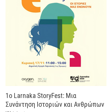
StoryFest:
Μια
Συνάντηση
Ιστοριών
και
Ανθρώπων
1o Larnaka StoryFest: Μια
Συνάντηση Ιστοριών και Ανθρώπων