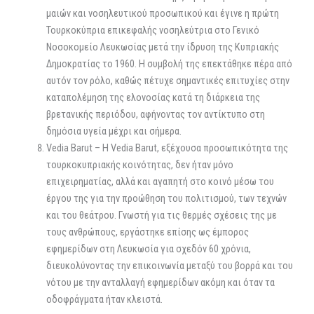
μαιών και νοσηλευτικού προσωπικού και έγινε η πρώτη
Τουρκοκύπρια επικεφαλής νοσηλεύτρια στο Γενικό
Νοσοκομείο Λευκωσίας μετά την ίδρυση της Κυπριακής
Δημοκρατίας το 1960. Η συμβολή της επεκτάθηκε πέρα από
αυτόν τον ρόλο, καθώς πέτυχε σημαντικές επιτυχίες στην
καταπολέμηση της ελονοσίας κατά τη διάρκεια της
βρετανικής περιόδου, αφήνοντας τον αντίκτυπο στη
δημόσια υγεία μέχρι και σήμερα.
Vedia Barut – Η Vedia Barut, εξέχουσα προσωπικότητα της
τουρκοκυπριακής κοινότητας, δεν ήταν μόνο
επιχειρηματίας, αλλά και αγαπητή στο κοινό μέσω του
έργου της για την προώθηση του πολιτισμού, των τεχνών
και του θεάτρου. Γνωστή για τις θερμές σχέσεις της με
τους ανθρώπους, εργάστηκε επίσης ως έμπορος
εφημερίδων στη Λευκωσία για σχεδόν 60 χρόνια,
διευκολύνοντας την επικοινωνία μεταξύ του βορρά και του
νότου με την ανταλλαγή εφημερίδων ακόμη και όταν τα
οδοφράγματα ήταν κλειστά.