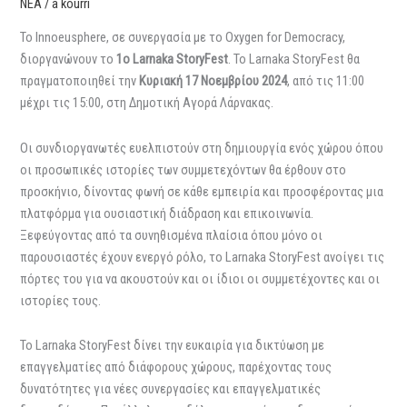
ΝΕΑ
/
a kourri
Το Innoeusphere, σε συνεργασία με το Oxygen for Democracy,
διοργανώνουν το
1ο Larnaka StoryFest
. Το Larnaka StoryFest θα
πραγματοποιηθεί την
Κυριακή 17 Νοεμβρίου 2024
, από τις 11:00
μέχρι τις 15:00, στη Δημοτική Αγορά Λάρνακας.
Οι συνδιοργανωτές ευελπιστούν στη δημιουργία ενός χώρου όπου
οι προσωπικές ιστορίες των συμμετεχόντων θα έρθουν στο
προσκήνιο, δίνοντας φωνή σε κάθε εμπειρία και προσφέροντας μια
πλατφόρμα για ουσιαστική διάδραση και επικοινωνία.
Ξεφεύγοντας από τα συνηθισμένα πλαίσια όπου μόνο οι
παρουσιαστές έχουν ενεργό ρόλο, το Larnaka StoryFest ανοίγει τις
πόρτες του για να ακουστούν και οι ίδιοι οι συμμετέχοντες και οι
ιστορίες τους.
Το Larnaka StoryFest δίνει την ευκαιρία για δικτύωση με
επαγγελματίες από διάφορους χώρους, παρέχοντας τους
δυνατότητες για νέες συνεργασίες και επαγγελματικές