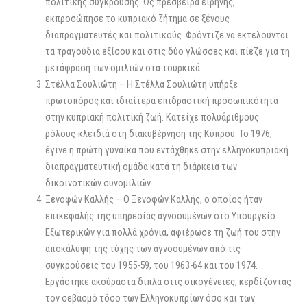
πολιτικής σύγκρουσης. Ως πρέσβειρα ειρήνης,
εκπροσώπησε το κυπριακό ζήτημα σε ξένους
διαπραγματευτές και πολιτικούς. Φρόντιζε να εκτελούνται
τα τραγούδια εξίσου και στις δύο γλώσσες και πίεζε για τη
μετάφραση των ομιλιών στα τουρκικά.
Στέλλα Σουλιώτη – Η Στέλλα Σουλιώτη υπήρξε
πρωτοπόρος και ιδιαίτερα επιδραστική προσωπικότητα
στην κυπριακή πολιτική ζωή. Κατείχε πολυάριθμους
ρόλους-κλειδιά στη διακυβέρνηση της Κύπρου. Το 1976,
έγινε η πρώτη γυναίκα που εντάχθηκε στην ελληνοκυπριακή
διαπραγματευτική ομάδα κατά τη διάρκεια των
δικοινοτικών συνομιλιών.
Ξενοφών Καλλής – Ο Ξενοφών Καλλής, ο οποίος ήταν
επικεφαλής της υπηρεσίας αγνοουμένων στο Υπουργείο
Εξωτερικών για πολλά χρόνια, αφιέρωσε τη ζωή του στην
αποκάλυψη της τύχης των αγνοουμένων από τις
συγκρούσεις του 1955-59, του 1963-64 και του 1974.
Εργάστηκε ακούραστα δίπλα στις οικογένειες, κερδίζοντας
τον σεβασμό τόσο των Ελληνοκυπρίων όσο και των