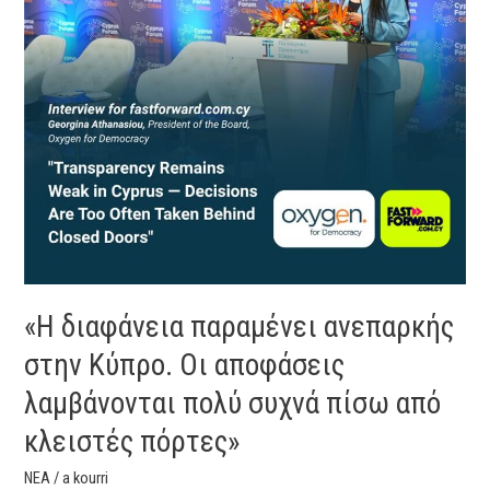
Οι
αποφάσεις
λαμβάνονται
πολύ
συχνά
πίσω
από
κλειστές
πόρτες»
«Η διαφάνεια παραμένει ανεπαρκής
στην Κύπρο. Οι αποφάσεις
λαμβάνονται πολύ συχνά πίσω από
κλειστές πόρτες»
ΝΕΑ
/
a kourri