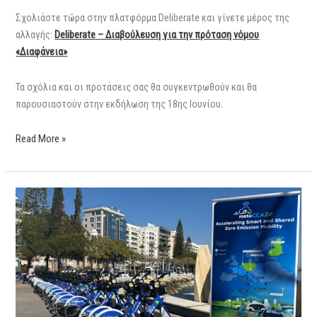
Σχολιάστε τώρα στην πλατφόρμα Deliberate και γίνετε μέρος της
αλλαγής:
Deliberate – Διαβούλευση για την πρόταση νόμου
«Διαφάνεια»
Τα σχόλια και οι προτάσεις σας θα συγκεντρωθούν και θα
παρουσιαστούν στην εκδήλωση της 18ης Ιουνίου.
Read More »
Η
Λεμεσός
κάνει
πετάλι
προς
ένα
πιο
πράσινο