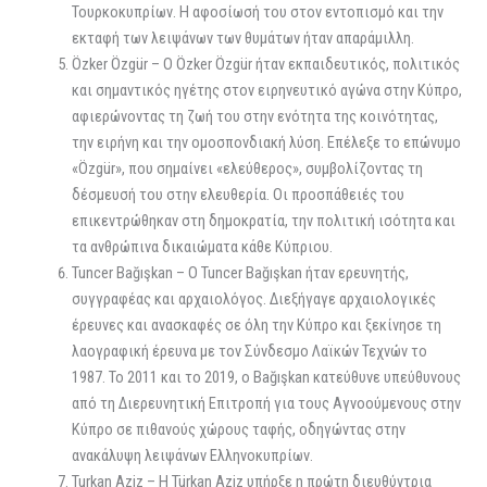
Τουρκοκυπρίων. Η αφοσίωσή του στον εντοπισμό και την
εκταφή των λειψάνων των θυμάτων ήταν απαράμιλλη.
Özker Özgür – Ο Özker Özgür ήταν εκπαιδευτικός, πολιτικός
και σημαντικός ηγέτης στον ειρηνευτικό αγώνα στην Κύπρο,
αφιερώνοντας τη ζωή του στην ενότητα της κοινότητας,
την ειρήνη και την ομοσπονδιακή λύση. Επέλεξε το επώνυμο
«Özgür», που σημαίνει «ελεύθερος», συμβολίζοντας τη
δέσμευσή του στην ελευθερία. Οι προσπάθειές του
επικεντρώθηκαν στη δημοκρατία, την πολιτική ισότητα και
τα ανθρώπινα δικαιώματα κάθε Κύπριου.
Tuncer Bağışkan – Ο Tuncer Bağışkan ήταν ερευνητής,
συγγραφέας και αρχαιολόγος. Διεξήγαγε αρχαιολογικές
έρευνες και ανασκαφές σε όλη την Κύπρο και ξεκίνησε τη
λαογραφική έρευνα με τον Σύνδεσμο Λαϊκών Τεχνών το
1987. Το 2011 και το 2019, ο Bağışkan κατεύθυνε υπεύθυνους
από τη Διερευνητική Επιτροπή για τους Αγνοούμενους στην
Κύπρο σε πιθανούς χώρους ταφής, οδηγώντας στην
ανακάλυψη λειψάνων Ελληνοκυπρίων.
Turkan Aziz – Η Türkan Aziz υπήρξε η πρώτη διευθύντρια