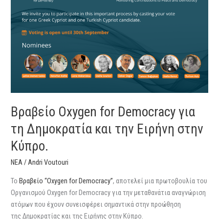
for
Democracy
για
τη
Δημοκρατία
και
την
Ειρήνη
στην
Βραβείο Oxygen for Democracy για
Κύπρο.
τη Δημοκρατία και την Ειρήνη στην
Κύπρο.
ΝΕΑ
/
Andri Voutouri
Το
Bραβείο “Oxygen for Democracy”
, αποτελεί μια πρωτοβουλία του
Οργανισμού Oxygen for Democracy για την μεταθανάτια αναγνώριση
ατόμων που έχουν συνεισφέρει σημαντικά στην προώθηση
της Δημοκρατίας και της Ειρήνης στην Κύπρο.