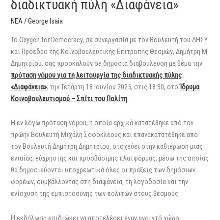
διαδικτυακή πύλη «Διαφάνεια»
ΝΕΑ
/
George Isaia
Το Oxygen for Democracy, σε συνεργασία με τον Βουλευτή του ΔΗΣΥ
και Πρόεδρο της Κοινοβουλευτικής Επιτροπής Θεσμών, Δημήτρη Μ.
Δημητρίου, σας προσκαλούν σε δημόσια διαβούλευση με θέμα την
πρόταση νόμου για τη λειτουργία της διαδικτυακής πύλης
«Διαφάνεια»
, την Τετάρτη 18 Ιουνίου 2025, στις 18:30, στο
Ίδρυμα
Κοινοβουλευτισμού – Σπίτι του Πολίτη
.
Η εν λόγω πρόταση νόμου, η οποία αρχικά κατατέθηκε από τον
πρώην Βουλευτή Μιχάλη Σοφοκλέους και επανακατατέθηκε από
τον Βουλευτή Δημήτρη Δημητρίου, στοχεύει στην καθιέρωση μιας
ενιαίας, εύχρηστης και προσβάσιμης πλατφόρμας, μέσω της οποίας
θα δημοσιεύονται υποχρεωτικά όλες οι πράξεις των δημόσιων
φορέων, συμβάλλοντας στη διαφάνεια, τη λογοδοσία και την
ενίσχυση της εμπιστοσύνης των πολιτών στους θεσμούς.
Η εκδήλωση επιδιώκει να αποτελέσει έναν ανοιχτό χώρο