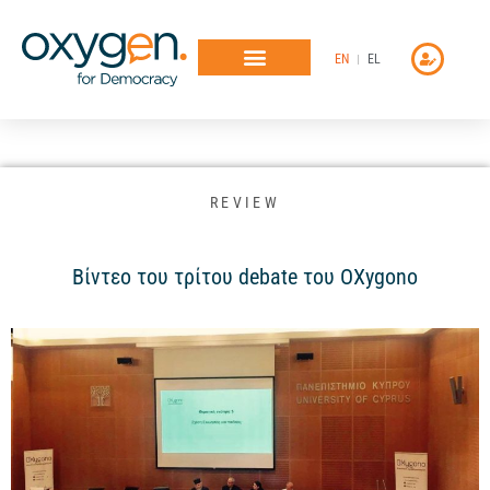
Μετάβαση
στο
EN
EL
περιεχόμενο
REVIEW
Βίντεο του τρίτου debate του OXygono