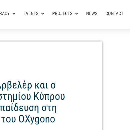
RACY
EVENTS
PROJECTS
NEWS
CONTACT
ρβελέρ και ο
στημίου Κύπρου
κπαίδευση στη
 του OXygono