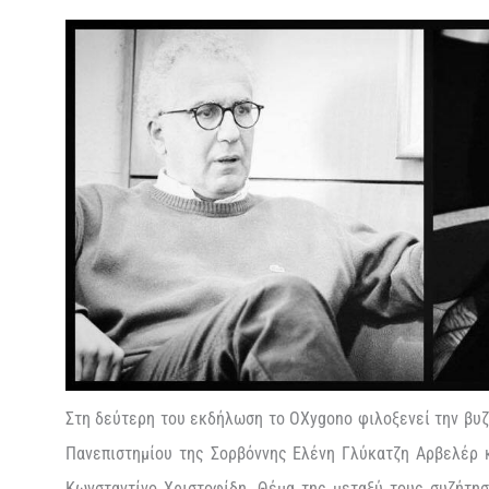
Στη δεύτερη του εκδήλωση το OXygono φιλοξενεί την βυζ
Πανεπιστημίου της Σορβόννης Ελένη Γλύκατζη Αρβελέρ 
Κωνσταντίνο Χριστοφίδη. Θέμα της μεταξύ τους συζήτησ