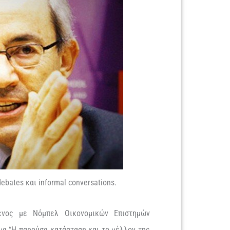
bates και informal conversations.
ένος με Νόμπελ Οικονομικών Επιστημών
α “Η παρούσα κατάσταση και το μέλλον της