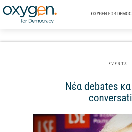
Μετάβαση
στο
OXYGEN FOR DEMOC
περιεχόμενο
EVENTS
Νέα debates και
conversat