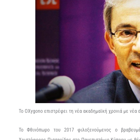
To OXygono επιστρέφει τη νέα ακαδημαϊκή χρονιά με νέα de
Το Φθινόπωρο του 2017 φιλοξενούμενος ο βραβευμ
Χριστόφορος Πισσαρίδης στο Πανεπιστήμιο Κύπρου με θέμ