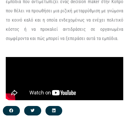
εμπόδια που αντιμετωπίζει ένας decision maker στην Κύπρο
που θέλει να προωθήσει μια ριζική μεταρρύθμιση με γνώμονα
το κοινό καλό και η οποία ενδεχομένως να ενέχει πολιτικό
κόστος ή να προκαλεί αντιδράσεις σε οργανωμένα
συμφέροντα και πώς μπορεί να ξεπεράσει αυτά τα εμπόδια.