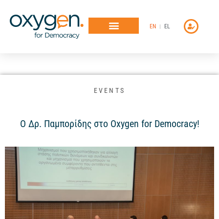
Μετάβαση
στο
EN
EL
περιεχόμενο
EVENTS
Ο Δρ. Παμπορίδης στο Oxygen for Democracy!