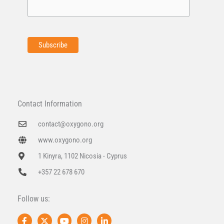
Contact Information
contact@oxygono.org
www.oxygono.org
1 Kinyra, 1102 Nicosia - Cyprus
+357 22 678 670
Follow us:
F
X
Y
I
L