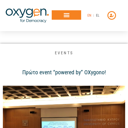
Μετάβαση
στο
EN
EL
περιεχόμενο
EVENTS
Πρώτο event “powered by” OXygono!