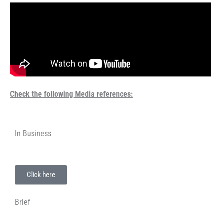
Check the following Media references:
In Business
Click here
Brief