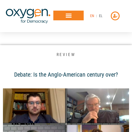
Μετάβαση
στο
EN
EL
περιεχόμενο
REVIEW
Debate: Is the Anglo-American century over?