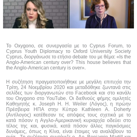
Το Oxygono, σε συνεργασία με το Cyprus Forum, το
Cyprus Youth Diplomacy το Oxford University Society
Cyprus, διοργάνωσε το ετήσιο debate του με θέμα: «Is the
Anglo-American century over?
This house believes that
the Anglo-American century is over».
Η συζήτηση πραγματοποιήθηκε με μεγάλη επιτυχία την
Τρίτη, 24 Νοεμβρίου 2020 και μεταδόθηκε ζωντανά στις
σελίδες των διοργανωτών στο Facebook και στο κανάλι
του
Oxygono
στο
YouTube
. Οι διεθνούς φήμης ομιλητές
Καθηγητής κ. Joseph H. H. Weiler (Λόγος), η πρώην
Πρέσβειρα ΗΠΑ στην Κύπρο Kathleen A. Doherty
(Αντίλογος) κατέθεσαν τις απόψεις τους σχετικά με το
κατά πόσον η Αγγλο-Αμερικανική κυριαρχία οδεύει στο
τέλος της και, φυσικά, κατά πόσον άλλες παγκόσμιες
δυνάμεις, όπως η Κίνα, είναι έτοιμες να αναλάβουν τα
ηνία. Τη συζήτηση συντόνιζε ο Δρ.
Benjamin
Martill
και