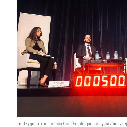
Το OXygono και Larnaca Café Sientifique το εγκαινίασαν 