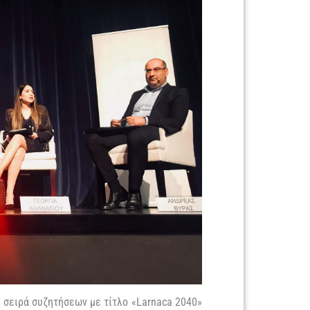
τη σειρά συζητήσεων με τίτλο «Larnaca 2040»