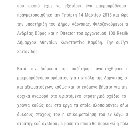
που σκοπό έχει να εξετάσει ένα μακροπρόθεσμ
πραγματοποιήθηκε την Τετάρτη 14 Μαρτίου 2018 και ώρ
την υποστήριξη του Δήμου Λάρνακας. Φιλοξενούμενοι 
Ανδρέας Βύρας και η Director του οργανισμού 100 Resili
Δήμαρχου Αθηναίων Κωνσταντίνα Καρύδη. Την συζήτ
Σεϊτανίδης.
Κατά την διάρκεια της συζήτησης αναπτύχθηκαν ο
μακροπρόθεσμου οράματος για την πόλη της Λάρνακας, 
και αξιωματούχων, καθώς και τα επόμενα βήματα για την
αρχικά αναφορά στο υφιστάμενο στρατηγικό σχέδιο το
χρόνια καθώς και στα έργα τα οποία υλοποιούνται σήμ
άμεσους στόχους του η επικαιροποίηση του εν λόγω σ
στρατηγικού σχεδίου με βάση το οποίο θα πορευθεί η πόλ