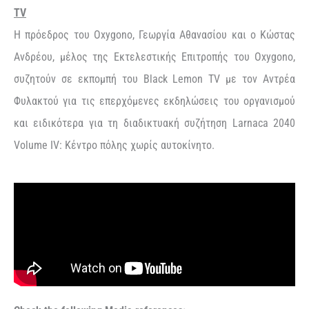
TV
Η πρόεδρος του Oxygono, Γεωργία Αθανασίου και ο Κώστας
Ανδρέου, μέλος της Εκτελεστικής Επιτροπής του Oxygono,
συζητούν σε εκπομπή του Black Lemon TV με τον Αντρέα
Φυλακτού για τις επερχόμενες εκδηλώσεις του οργανισμού
και ειδικότερα για τη διαδικτυακή συζήτηση Larnaca 2040
Volume IV: Κέντρο πόλης χωρίς αυτοκίνητο.