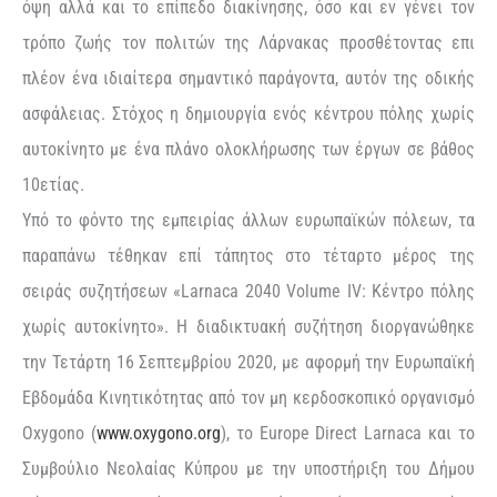
όψη αλλά και το επίπεδο διακίνησης, όσο και εν γένει τον
τρόπο ζωής τον πολιτών της Λάρνακας προσθέτοντας επι
πλέον ένα ιδιαίτερα σημαντικό παράγοντα, αυτόν της οδικής
ασφάλειας. Στόχος η δημιουργία ενός κέντρου πόλης χωρίς
αυτοκίνητο με ένα πλάνο ολοκλήρωσης των έργων σε βάθος
10ετίας.
Υπό το φόντο της εμπειρίας άλλων ευρωπαϊκών πόλεων, τα
παραπάνω τέθηκαν επί τάπητος στο τέταρτο μέρος της
σειράς συζητήσεων «Larnaca 2040 Volume IV: Κέντρο πόλης
χωρίς αυτοκίνητο». Η διαδικτυακή συζήτηση διοργανώθηκε
την Τετάρτη 16 Σεπτεμβρίου 2020, με αφορμή την Ευρωπαϊκή
Εβδομάδα Κινητικότητας από τον μη κερδοσκοπικό οργανισμό
Oxygono (
www.oxygono.org
), το Europe Direct Larnaca και το
Συμβούλιο Νεολαίας Κύπρου με την υποστήριξη του Δήμου