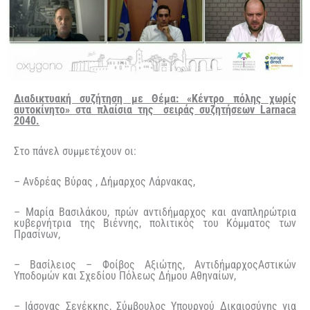
Δ
ιαδικτυακή συζήτηση με Θέμα: «Κέντρο πόλης χωρίς
αυτοκίνητο» στα πλαίσια της σειράς συζητήσεων Larnaca
2040.
Στο πάνελ συμμετέχουν οι:
– Ανδρέας Βύρας , Δήμαρχος Λάρνακας,
– Μαρία Βασιλάκου, πρών αντιδήμαρχος και αναπληρώτρια
κυβερνήτρια της Βιέννης, πολιτικός του Κόμματος των
Πρασίνων,
– Βασίλειος – Φοίβος Αξιώτης, ΑντιδήμαρχοςΑστικών
Υποδομών και Σχεδίου Πόλεως Δήμου Αθηναίων,
– Ιάσονας Σενέκκης, Σύμβουλος Υπουργού Δικαιοσύνης για