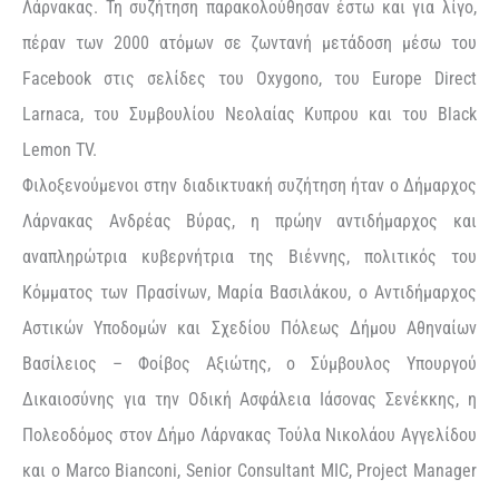
Λάρνακας. Τη συζήτηση παρακολούθησαν έστω και για λίγο,
πέραν των 2000 ατόμων σε ζωντανή µετάδοση µέσω του
Facebook στις σελίδες του Oxygono, του Europe Direct
Larnaca, του Συµβουλίου Νεολαίας Κυπρου και του Βlack
Lemon TV.
Φιλοξενούμενοι στην διαδικτυακή συζήτηση ήταν ο Δήμαρχος
Λάρνακας Ανδρέας Βύρας, η πρώην αντιδήμαρχος και
αναπληρώτρια κυβερνήτρια της Βιέννης, πολιτικός του
Κόμματος των Πρασίνων, Μαρία Bασιλάκου, ο Αντιδήμαρχος
Αστικών Υποδομών και Σχεδίου Πόλεως Δήμου Αθηναίων
Βασίλειος – Φοίβος Αξιώτης, ο Σύμβουλος Υπουργού
Δικαιοσύνης για την Οδική Ασφάλεια Ιάσονας Σενέκκης, η
Πολεοδόμος στον Δήμο Λάρνακας Τούλα Νικολάου Αγγελίδου
και ο Marco Bianconi, Senior Consultant MIC, Project Manager