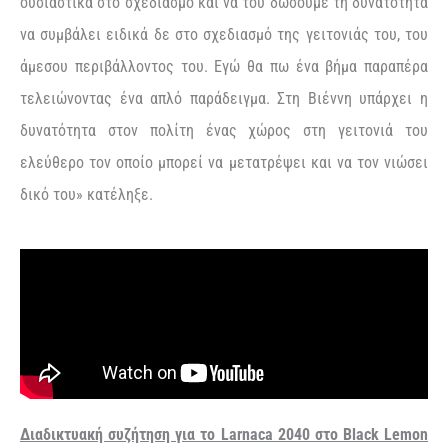
ουσιαστικά στο σχεδιασμό και να του δώσουμε τη δυνατότητα
να συμβάλει ειδικά δε στο σχεδιασμό της γειτονιάς του, του
άμεσου περιβάλλοντος του. Εγώ θα πω ένα βήμα παραπέρα
τελειώνοντας ένα απλό παράδειγμα. Στη Βιέννη υπάρχει η
δυνατότητα στον πολίτη ένας χώρος στη γειτονιά του
ελεύθερο τον οποίο μπορεί να μετατρέψει και να τον νιώσει
δικό του» κατέληξε.
Διαδικτυακή συζήτηση για το Larnaca 2040 στο Black Lemon