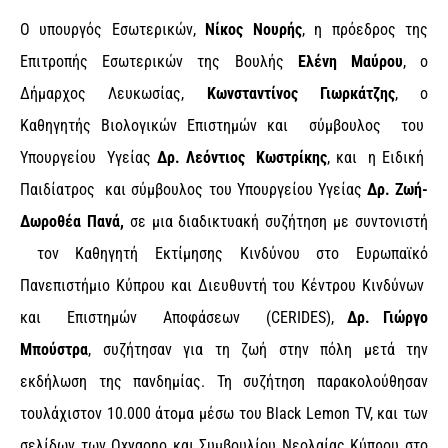
Ο υπουργός Εσωτερικών,
Νίκος Νουρής
, η πρόεδρος της
Επιτροπής Εσωτερικών της Βουλής
Ελένη Μαύρου
, ο
Δήμαρχος Λευκωσίας,
Κωνσταντίνος Γιωρκάτζης
, ο
Καθηγητής Βιολογικών Επιστημών και σύμβουλος του
Υπουργείου Υγείας
Δρ.
Λεόντιος Κωστρίκης
, και η Ειδική
Παιδίατρος και σύμβουλος του Υπουργείου Υγείας
Δρ. Ζωή-
Δωροθέα Πανά,
σε μια διαδικτυακή συζήτηση με συντονιστή
τον Καθηγητή Εκτίμησης Κινδύνου στο Ευρωπαϊκό
Πανεπιστήμιο Κύπρου και Διευθυντή του Κέντρου Κινδύνων
και Επιστημών Αποφάσεων (CERIDES),
Δρ. Γιώργο
Μπούστρα
, συζήτησαν για τη ζωή στην πόλη μετά την
εκδήλωση της πανδημίας. Τη συζήτηση παρακολούθησαν
τουλάχιστον 10.000 άτομα μέσω του Black Lemon TV, και των
σελίδων των Oxygono και Συμβουλίου Νεολαίας Κύπρου στο