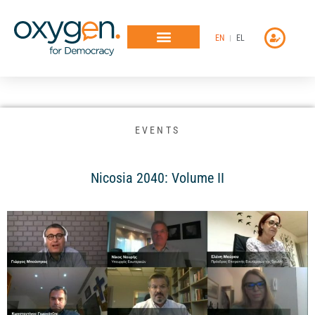
Μετάβαση
στο
EN
EL
περιεχόμενο
EVENTS
Nicosia 2040: Volume II