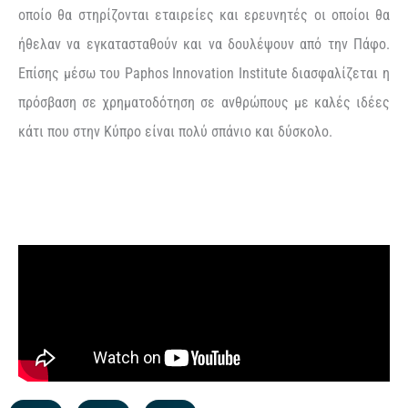
οποίο θα στηρίζονται εταιρείες και ερευνητές οι οποίοι θα
ήθελαν να εγκατασταθούν και να δουλέψουν από την Πάφο.
Επίσης μέσω του Paphos Innovation Institute διασφαλίζεται η
πρόσβαση σε χρηματοδότηση σε ανθρώπους με καλές ιδέες
κάτι που στην Κύπρο είναι πολύ σπάνιο και δύσκολο.