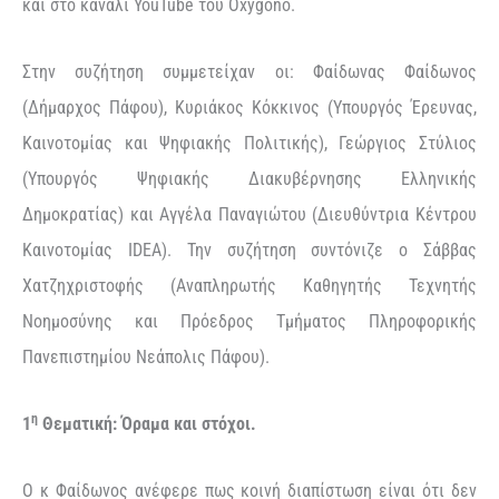
και στο κανάλι YouTube του Oxygono.
Στην συζήτηση συμμετείχαν οι: Φαίδωνας Φαίδωνος
(Δήμαρχος Πάφου), Κυριάκος Κόκκινος (Υπουργός Έρευνας,
Καινοτομίας και Ψηφιακής Πολιτικής), Γεώργιος Στύλιος
(Υπουργός Ψηφιακής Διακυβέρνησης Ελληνικής
Δημοκρατίας) και Αγγέλα Παναγιώτου (Διευθύντρια Κέντρου
Καινοτομίας IDEA). Την συζήτηση συντόνιζε ο Σάββας
Χατζηχριστοφής (Αναπληρωτής Καθηγητής Τεχνητής
Νοημοσύνης και Πρόεδρος Τμήματος Πληροφορικής
Πανεπιστημίου Νεάπολις Πάφου).
η
1
Θεματική: Όραμα και στόχοι.
Ο κ Φαίδωνος ανέφερε πως κοινή διαπίστωση είναι ότι δεν