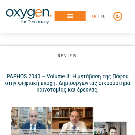
Μετάβαση
στο
EN
EL
περιεχόμενο
REVIEW
PAPHOS 2040 – Volume II: Η μετάβαση της Πάφου
στην ψηφιακή εποχή. Δημιουργώντας οικοσύστημα
καινοτομίας και έρευνας.