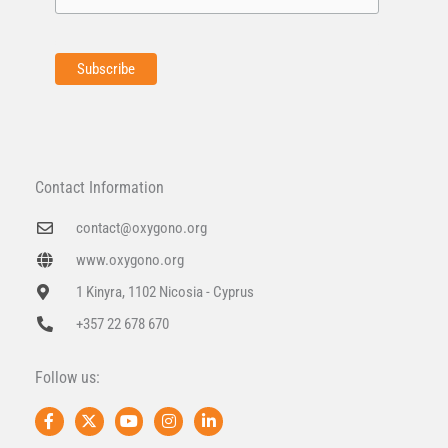
Contact Information
contact@oxygono.org
www.oxygono.org
1 Kinyra, 1102 Nicosia - Cyprus
+357 22 678 670
Follow us:
F
X
Y
I
L
a
-
o
n
i
c
t
u
s
n