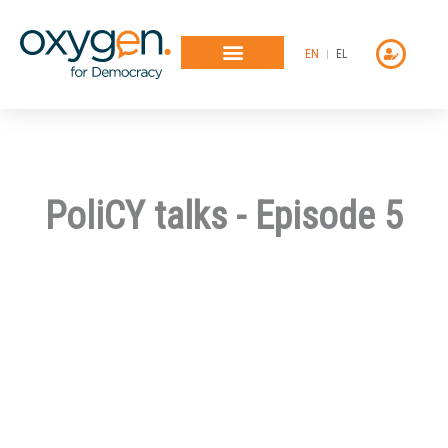
Μετάβαση
στο
EN
EL
περιεχόμενο
PoliCY talks - Episode 5