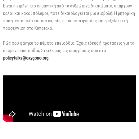
Είναι η ειρήνη πιο σημαντική από τα ανθρώπινα δικαιώματα, υπάρχουν
καλοί και κακοί πόλεμοι, πότε δικαιολογείται μια εισβολή; Η ρητορική
που γίνεται όλο και πιο ακραία, η απουσία ηγεσίας και η εξελικτική
προσέγγιση στο Κυπριακό.
Πώς σου φάνηκε το πέμπτο επεισόδιο; Έχεις ιδέες ή προτάσεις για τα
επόμενα επεισόδια; Στείλε μας τις εισηγήσεις σου στο
policytalks@oxygono.org
.