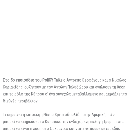
Στο
5ο επεισόδιο του PoliCY Talks
ο Αντρέας Θεοφάνους και ο Νικόλας
Κυριακίδης, συζητούν με τον Αντώνη Πολυδώρου και αναλύουν τη θέση
και το ρόλο της Κύπρου σ’ ένα συνεχώς μεταβαλλόμενο και απρόβλεπτο
διεθνές περιβάλλον.
Τι σημαίνει η επίσκεψη Νίκου Χριστοδουλίδη στην Αμερική, πώς
μπορεί να επηρεάσει το Κυπριακό την ενδεχόμενη εκλογή Τραμπ, ποια
μπορεί να είναι η λύση στο Ουκρανικό και γιατί φτάσαμε μέχρι εδώ;