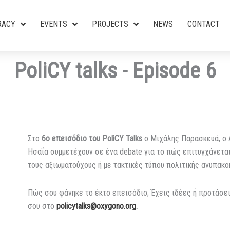
RACY
EVENTS
PROJECTS
NEWS
CONTACT
PoliCY talks - Episode 6
Στο
6ο επεισόδιο του PoliCY Talks
ο Μιχάλης Παρασκευά, ο 
Ησαΐα συμμετέχουν σε ένα debate για το πώς επιτυγχάνετα
τους αξιωματούχους ή με τακτικές τύπου πολιτικής ανυπακο
Πώς σου φάνηκε το έκτο επεισόδιο; Έχεις ιδέες ή προτάσει
σου στο
policytalks@oxygono.org
.