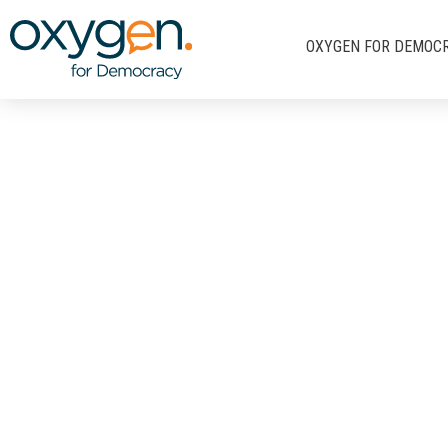
Μετάβαση
στο
OXYGEN FOR DEMOC
περιεχόμενο