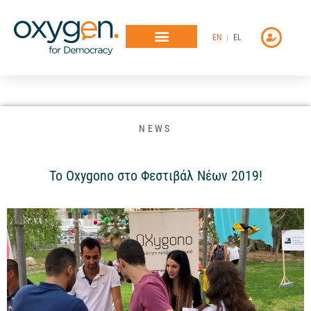
Μετάβαση
στο
EN
EL
περιεχόμενο
NEWS
To Οxygono στο Φεστιβάλ Νέων 2019!