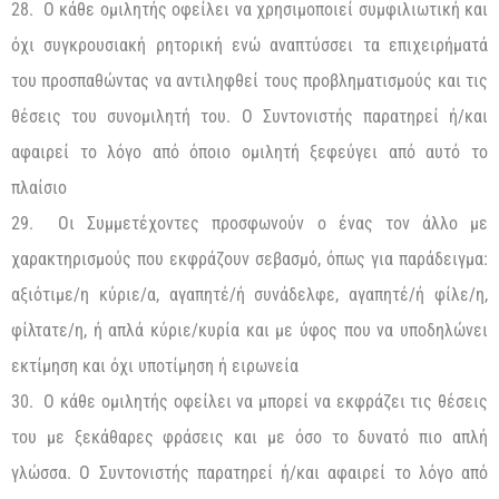
28. Ο κάθε ομιλητής οφείλει να χρησιμοποιεί συμφιλιωτική και
όχι συγκρουσιακή ρητορική ενώ αναπτύσσει τα επιχειρήματά
του προσπαθώντας να αντιληφθεί τους προβληματισμούς και τις
θέσεις του συνομιλητή του. Ο Συντονιστής παρατηρεί ή/και
αφαιρεί το λόγο από όποιο ομιλητή ξεφεύγει από αυτό το
πλαίσιο
29. Οι Συμμετέχοντες προσφωνούν ο ένας τον άλλο με
χαρακτηρισμούς που εκφράζουν σεβασμό, όπως για παράδειγμα:
αξιότιμε/η κύριε/α, αγαπητέ/ή συνάδελφε, αγαπητέ/ή φίλε/η,
φίλτατε/η, ή απλά κύριε/κυρία και με ύφος που να υποδηλώνει
εκτίμηση και όχι υποτίμηση ή ειρωνεία
30. Ο κάθε ομιλητής οφείλει να μπορεί να εκφράζει τις θέσεις
του με ξεκάθαρες φράσεις και με όσο το δυνατό πιο απλή
γλώσσα. Ο Συντονιστής παρατηρεί ή/και αφαιρεί το λόγο από