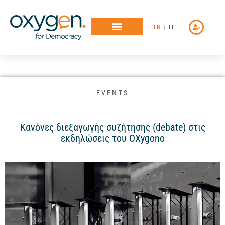
Μετάβαση
στο
EN
EL
περιεχόμενο
EVENTS
Κανόνες διεξαγωγής συζήτησης (debate) στις
εκδηλώσεις του OXygono