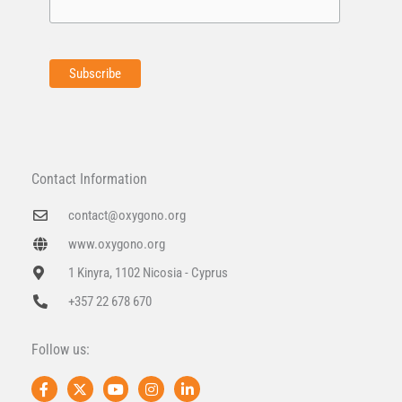
Contact Information
contact@oxygono.org
www.oxygono.org
1 Kinyra, 1102 Nicosia - Cyprus
+357 22 678 670
Follow us:
F
X
Y
I
L
a
-
o
n
i