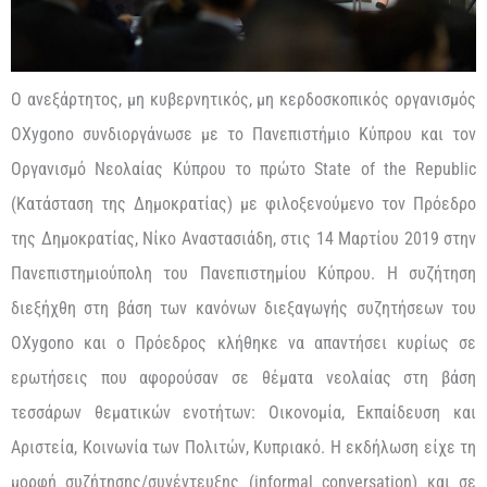
O ανεξάρτητος, μη κυβερνητικός, μη κερδοσκοπικός οργανισμός
OXygono συνδιοργάνωσε με το Πανεπιστήμιο Κύπρου και τον
Οργανισμό Νεολαίας Κύπρου το πρώτο State of the Republic
(Κατάσταση της Δημοκρατίας) με φιλοξενούμενο τον Πρόεδρο
της Δημοκρατίας, Νίκο Αναστασιάδη, στις 14 Μαρτίου 2019 στην
Πανεπιστημιούπολη του Πανεπιστημίου Κύπρου. Η συζήτηση
διεξήχθη στη βάση των κανόνων διεξαγωγής συζητήσεων του
OXygono και ο Πρόεδρος κλήθηκε να απαντήσει κυρίως σε
ερωτήσεις που αφορούσαν σε θέματα νεολαίας στη βάση
τεσσάρων θεματικών ενοτήτων: Οικονομία, Εκπαίδευση και
Αριστεία, Κοινωνία των Πολιτών, Κυπριακό. Η εκδήλωση είχε τη
μορφή συζήτησης/συνέντευξης (informal conversation) και σε