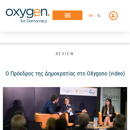
Μετάβαση
στο
EN
EL
περιεχόμενο
REVIEW
Ο Πρόεδρος της Δημοκρατίας στο OXygono (video)