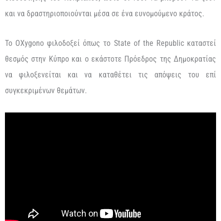
και να δραστηριοποιούνται μέσα σε ένα ευνομούμενο κράτος.
Το OXygono φιλοδοξεί όπως το State of the Republic καταστεί
θεσμός στην Κύπρο και ο εκάστοτε Πρόεδρος της Δημοκρατίας
να φιλοξενείται και να καταθέτει τις απόψεις του επί
συγκεκριμένων θεμάτων.