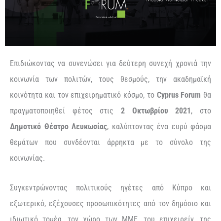
Επιδιώκοντας να συνενώσει για δεύτερη συνεχή χρονιά την
κοινωνία των πολιτών, τους θεσμούς, την ακαδημαϊκή
κοινότητα και τον επιχειρηματικό κόσμο, το
Cyprus
Forum
θα
πραγματοποιηθεί φέτος στις
2 Οκτωβρίου 2021
, στο
Δημοτικό Θέατρο Λευκωσίας
, καλύπτοντας ένα ευρύ φάσμα
θεμάτων που συνδέονται άρρηκτα με το σύνολο της
κοινωνίας.
Συγκεντρώνοντας πολιτικούς ηγέτες από Κύπρο και
εξωτερικό, εξέχουσες προσωπικότητες από τον δημόσιο και
ιδιωτικό τομέα, τον χώρο των ΜΜΕ, του επιχειρείν, της