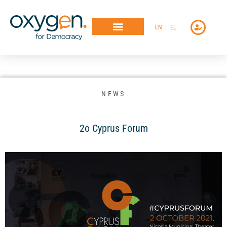
Μετάβαση
στο
EN
EL
περιεχόμενο
NEWS
2ο Cyprus Forum