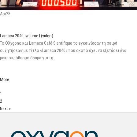
Apr28
Larnaca 2040: volume I (video)
Το OXygono και Larnaca Café Sientifique το εγκαινίασαν τη σειρά
συζητήσεων με τίτλο «Larnaca 2040» που σκοπό έχει να εξετάσει ένα
μακροπρόθεσμο όραμα για τη …
More
1
2
Next »