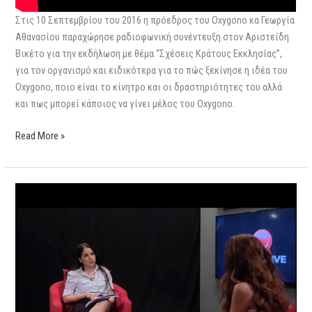
Στις 10 Σεπτεμβρίου του 2016 η πρόεδρος του Oxygono κα Γεωργία
Αθανασίου παραχώρησε ραδιοφωνική συνέντευξη στον Αριστείδη
Βικέτο για την εκδήλωση με θέμα “Σχέσεις Κράτους Εκκλησίας”,
για τον οργανισμό και ειδικότερα για το πώς ξεκίνησε η ιδέα του
Oxygono, ποιο είναι το κίνητρο και οι δραστηριότητες του αλλά
και πως μπορεί κάποιος να γίνει μέλος του Oxygono.
Read More »
Sigmalive
hangout
–
Οι
σχέσεις
Κράτους
Εκκλησίας
στην