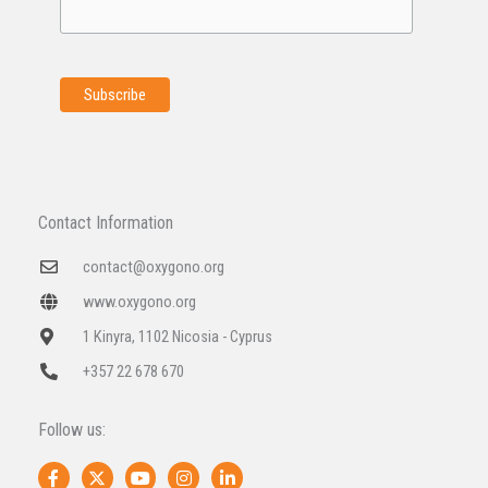
Contact Information
contact@oxygono.org
www.oxygono.org
1 Kinyra, 1102 Nicosia - Cyprus
+357 22 678 670
Follow us:
F
X
Y
I
L
a
-
o
n
i