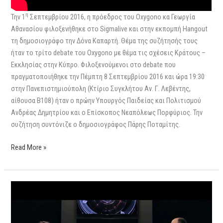
η
Την 1
Σεπτεμβρίου 2016, η πρόεδρος του Oxygono κα Γεωργία
Αθανασίου φιλοξενήθηκε στο Sigmalive και στην εκπομπή Hangout
τη δημοσιογράφο την Δόνα Καπαρτή. Θέμα της συζήτησής τους
ήταν το τρίτο debate του Oxygono με θέμα τις σχέσεις Κράτους –
Εκκλησίας στην Κύπρο. Φιλοξενούμενοι στο debate που
πραγματοποιήθηκε την Πέμπτη 8 Σεπτεμβρίου 2016 και ώρα 19:30
στην Πανεπιστημιούπολη (Κτίριο Συγκλήτου Αν. Γ. Λεβέντης,
αίθουσα Β108) ήταν ο πρώην Υπουργός Παιδείας και Πολιτισμού
Ανδρέας Δημητρίου και ο Επίσκοπος Νεαπόλεως Πορφύριος. Την
συζήτηση συντόνιζε ο δημοσιογράφος Πάρης Ποταμίτης.
Read More »
Sigmalive
Hangout