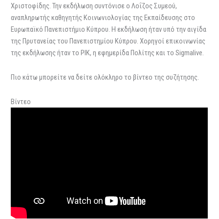
Χριστοφίδης. Την εκδήλωση συντόνισε ο Λοΐζος Συμεού,
αναπληρωτής καθηγητής Κοινωνιολογίας της Εκπαίδευσης στο
Ευρωπαϊκό Πανεπιστήμιο Κύπρου. Η εκδήλωση ήταν υπό την αιγίδα
της Πρυτανείας του Πανεπιστημίου Κύπρου. Χορηγοί επικοινωνίας
της εκδήλωσης ήταν το ΡΙΚ, η εφημερίδα Πολίτης και το Sigmalive.
Πιο κάτω μπορείτε να δείτε ολόκληρο το βίντεο της συζήτησης.
Βίντεο