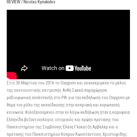
REVIEW
/
Nicolas Kyriakides
Στις 30 Μαρτίου του 2016 το Oxygono και συγκεκριμένα το μέλος
της συντονιστικής επιτροπής Ανθή Σακκά παραχώρησε
ραδιοφωνική συνέντευξη στο ΡΙΚ για την εκδήλωση του Oxygono με
θέμα τον ρόλο της εκπαίδευσης στην κυπριακή και ευρωπαϊκή
κοινωνία. Φιλοξενούμενοι στην εν λόγω εκδήλωση ήταν η κορυφαία
Ελληνίδα βυζαντινολόγος ιστορικός και πρώην πρύτανης του
Πανεπιστημίου της Σορβόννης Ελένη Γλύκατζη Αρβελέρ και ο
πρύτανης του Πανεπιστημίου Κύπρου Κωνσταντίνος Χριστοφίδης.