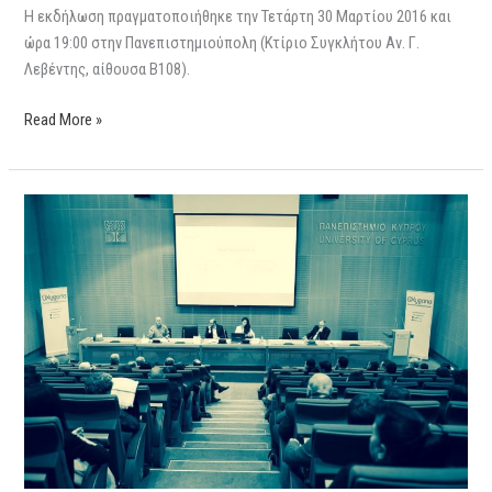
Η εκδήλωση πραγματοποιήθηκε την Τετάρτη 30 Μαρτίου 2016 και
ώρα 19:00 στην Πανεπιστημιούπολη (Κτίριο Συγκλήτου Αν. Γ.
Λεβέντης, αίθουσα Β108).
Read More »
Βίντεο
της
πρώτης
εκδήλωσης
του
OXygono