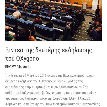
OXygono
Βίντεο της δευτέρης εκδήλωσης
του OXygono
REVIEW
/
lbadmin
Την Τετάρτη 30 Μαρτίου 2016 έγινε στην Πανεπιστημιούπολη η
δεύτερη εκδήλωση του OXygono με θέμα «Ο ρόλος της
εκπαίδευσης στην κυπριακή και ευρωπαϊκή κοινωνία». Στη
συζήτηση έλαβαν μέρος η βυζαντινολόγος ιστορικός και πρώην
πρύτανης του Πανεπιστημίου της Σορβόννης Ελένη Γλύκατζη
Αρβελέρ και ο πρύτανης του Πανεπιστημίου Κύπρου Κωνσταντίνος