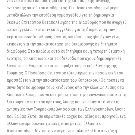
νέων στο πολιτικό σύστημα και της επιτακτικής ανάγκης
ανατροπής αυτού του αισθήματος. Ο κ. Αναστασιαδης ανέφερε
μεταξύ άλλων την κατάθεση νομοσχεδίου για τη δημιουργία
θέσεως Επιτρόπου Καταπολέμησης της Διαφθοράς που θα ενεργεί
αυτεπάγγελτα ή κατόπιν καταγγελίας για τη διερεύνηση των
περιπτώσεων διαφθοράς. Τόνισε, ωστόσο, πως ήδη έχουν γίνει
κινήσεις για την αποκατάσταση της δικαιοσύνης σε ζητήματα
διαφθοράς. Στο πλαίσιο αυτό συζητήθηκε και η τέταρτη θεματική
ενότητα, το Κυπριακό, και τα αδιέξοδα που έχουν δημιουργηθεί
λόγω της αυθαιρεσίας και της πραξικοπηματικής λογικής της
Τουρκίας. Ο Πρόεδρος δε, τόνισε ιδιαιτέρως την προσωπική του
προσπάθεια για την αποκατάσταση του Κυπριακού. «Θα πρέπει να
συνειδητοποιήσουμε τους κινδύνους από την έλλειψη λύσης στο
Κυπριακό, λύσης που να επιτρέπει τόσο την επανένωση όσο και τη
λειτουργικότητα του κράτους, λύσης που να απαντά τόσο στις
ανησυχίες των Τουρκοκυπρίων όσο και των Ελληνοκυπρίων, λύσης
που θα βασίζεται σε ευρωπαϊκές αρχές και αξίες και προηγούμενα
άλλων ευνομούμενων χωρών», είπε μεταξύ άλλων ο κ.
Αναστασιάδης. Τόνισε την ανάγκη να απαλειφθεί δια παντός η