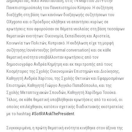
Δημοκρατίας, Νίκο Αναστασιάδη, στις 14 Μαρτίου 2019 στην
Πανεπιστημιούπολη του Πανεπιστημίου Κύπρου. Η συζήτηση
διεξήχθη στη βάση των κανόνων διεξαγωγής συζητήσεων του
OXygono και ο Πρόεδρος κλήθηκε να απαντήσει κυρίως σε
ερωτήσεις που αφορούσαν σε θέματα νεολαίας στη βάση τεσσάρων
θεματικών ενοτήτων: Οικονομία, Εκπαίδευση και Αριστεία,
Κοινωνία των Πολιτών, Κυπριακό. Η εκδήλωση είχε τη μορφή
συζήτησης/συνέντευξης (informal conversation) και σε κάθε
θεματική ενότητα υποβάλλονταν ερωτήσεις από τον
δημοσιογράφο Ανδρέα Κημήτρη και εκ περιτροπής από τους
Kοσμήτορες της Σχολής Οικονομικών Επιστημών και Διοίκησης,
Καθηγητή Ανδρέα Χαρίτου, της Σχολής Θετικών και Εφαρμοσμένων
Επιστημών, Καθηγητή Γιώργο Άγγελο Παπαδόπουλο, και της
Σχολής Μεταπτυχιακών Σπουδών, Καθηγητή Χαρίδημο Τσούκα.
Τέλος, σε κάθε θεματική υποβλήθηκαν ερωτήσεις από το κοινό, οι
οποίες επιλέχθηκαν, κατόπιν σχετικής διαδικτυακής εκστρατείας
με το hashtag
#SotR
#AskThePresident
.
Συγκεκριμένα, η πρώτη θεματική ενότητα κινήθηκε στον άξονα της