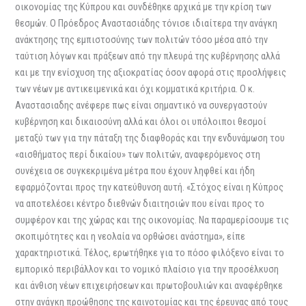
οικονομίας της Κύπρου και συνδέθηκε αρχικά με την κρίση των
θεσμών. Ο Πρόεδρος Αναστασιάδης τόνισε ιδιαίτερα την ανάγκη
ανάκτησης της εμπιστοσύνης των πολιτών τόσο μέσα από την
ταύτιση λόγων και πράξεων από την πλευρά της κυβέρνησης αλλά
και με την ενίσχυση της αξιοκρατίας όσον αφορά στις προσλήψεις
των νέων με αντικειμενικά και όχι κομματικά κριτήρια. Ο κ.
Αναστασιαδης ανέφερε πως είναι σημαντικό να συνεργαστούν
κυβέρνηση και δικαιοσύνη αλλά και όλοι οι υπόλοιποι θεσμοί
μεταξύ των για την πάταξη της διαφθοράς και την ενδυνάμωση του
«αισθήματος περί δικαίου» των πολιτών, αναφερόμενος στη
συνέχεια σε συγκεκριμένα μέτρα που έχουν ληφθεί και ήδη
εφαρμόζονται προς την κατεύθυνση αυτή. «Στόχος είναι η Κύπρος
να αποτελέσει κέντρο διεθνών διαιτησιών που είναι προς το
συμφέρον και της χώρας και της οικονομίας. Να παραμερίσουμε τις
σκοπιμότητες και η νεολαία να ορθώσει ανάστημα», είπε
χαρακτηριστικά. Τέλος, ερωτήθηκε για το πόσο φιλόξενο είναι το
εμπορικό περιβάλλον και το νομικό πλαίσιο για την προσέλκυση
και άνθιση νέων επιχειρήσεων και πρωτοβουλιών και αναφέρθηκε
στην ανάγκη προώθησης της καινοτομίας και της έρευνας από τους