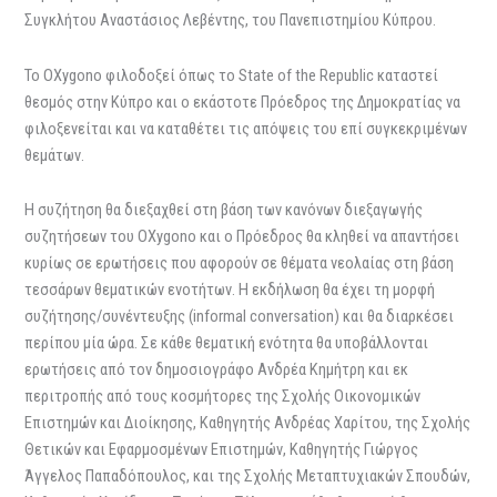
Συγκλήτου Αναστάσιος Λεβέντης, του Πανεπιστημίου Κύπρου.
Το OXygono φιλοδοξεί όπως το State of the Republic καταστεί
θεσμός στην Κύπρο και ο εκάστοτε Πρόεδρος της Δημοκρατίας να
φιλοξενείται και να καταθέτει τις απόψεις του επί συγκεκριμένων
θεμάτων.
Η συζήτηση θα διεξαχθεί στη βάση των κανόνων διεξαγωγής
συζητήσεων του OXygono και ο Πρόεδρος θα κληθεί να απαντήσει
κυρίως σε ερωτήσεις που αφορούν σε θέματα νεολαίας στη βάση
τεσσάρων θεματικών ενοτήτων. Η εκδήλωση θα έχει τη μορφή
συζήτησης/συνέντευξης (informal conversation) και θα διαρκέσει
περίπου μία ώρα. Σε κάθε θεματική ενότητα θα υποβάλλονται
ερωτήσεις από τον δημοσιογράφο Ανδρέα Κημήτρη και εκ
περιτροπής από τους κοσμήτορες της Σχολής Οικονομικών
Επιστημών και Διοίκησης, Καθηγητής Ανδρέας Χαρίτου, της Σχολής
Θετικών και Εφαρμοσμένων Επιστημών, Καθηγητής Γιώργος
Άγγελος Παπαδόπουλος, και της Σχολής Μεταπτυχιακών Σπουδών,