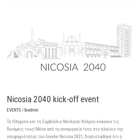
Nicosia
2040
kick-
off
event
Nicosia 2040 kick-off event
EVENTS
/
lbadmin
Το OXygono και το Συμβούλιο Νεολαίας Κύπρου ενώνουν τις
δυνάμεις τους! Μέσα από τη συνεργασία τους στο πλαίσιο της
υποψηφιότητας του Greater Nicosia 2021, διαπιστώθηκε ότι η