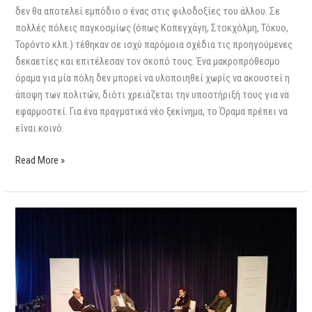
δεν θα αποτελεί εμπόδιο ο ένας στις φιλοδοξίες του άλλου. Σε
πολλές πόλεις παγκοσμίως (όπως Κοπεγχάγη, Στοκχόλμη, Τόκυο,
Τορόντο κλπ.) τέθηκαν σε ισχύ παρόμοια σχέδια τις προηγούμενες
δεκαετίες και επιτέλεσαν τον σκοπό τους. Ένα μακροπρόθεσμο
όραμα για μία πόλη δεν μπορεί να υλοποιηθεί χωρίς να ακουστεί η
άποψη των πολιτών, διότι χρειάζεται την υποστήριξή τους για να
εφαρμοστεί. Για ένα πραγματικά νέο ξεκίνημα, το Όραμα πρέπει να
είναι κοινό.
Read More »
Larnaca
2040
–
Volume
II:
Βιώσιμος