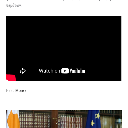
θεμάτων.
Read More »
State
of
the