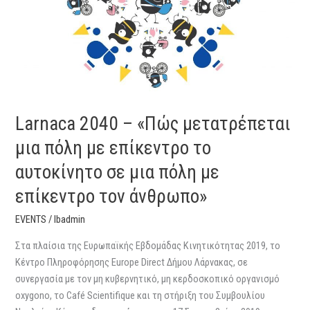
πόλη
με
επίκεντρο
το
αυτοκίνητο
σε
μια
Larnaca 2040 – «Πώς μετατρέπεται
πόλη
μια πόλη με επίκεντρο το
με
επίκεντρο
αυτοκίνητο σε μια πόλη με
τον
επίκεντρο τον άνθρωπο»
άνθρωπο»
EVENTS
/
lbadmin
Στα πλαίσια της Ευρωπαϊκής Εβδομάδας Κινητικότητας 2019, το
Κέντρο Πληροφόρησης Europe Direct Δήμου Λάρνακας, σε
συνεργασία με τον μη κυβερνητικό, μη κερδοσκοπικό οργανισμό
oxygono, το Café Scientifique και τη στήριξη του Συμβουλίου