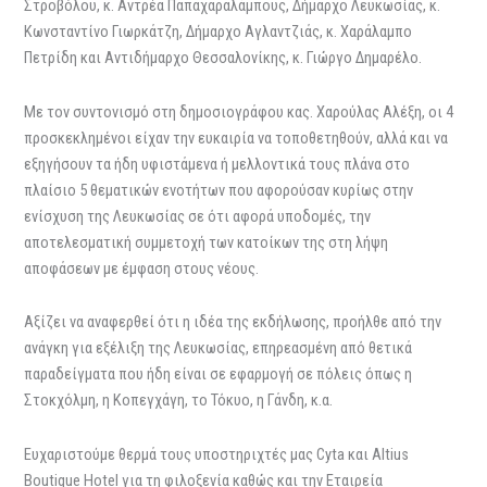
Στροβόλου, κ. Αντρέα Παπαχαραλάμπους, Δήμαρχο Λευκωσίας, κ.
Κωνσταντίνο Γιωρκάτζη, Δήμαρχο Αγλαντζιάς, κ. Χαράλαμπο
Πετρίδη και Αντιδήμαρχο Θεσσαλονίκης, κ. Γιώργο Δημαρέλο.
Με τον συντονισμό στη δημοσιογράφου κας. Χαρούλας Αλέξη, οι 4
προσκεκλημένοι είχαν την ευκαιρία να τοποθετηθούν, αλλά και να
εξηγήσουν τα ήδη υφιστάμενα ή μελλοντικά τους πλάνα στο
πλαίσιο 5 θεματικών ενοτήτων που αφορούσαν κυρίως στην
ενίσχυση της Λευκωσίας σε ότι αφορά υποδομές, την
αποτελεσματική συμμετοχή των κατοίκων της στη λήψη
αποφάσεων με έμφαση στους νέους.
Αξίζει να αναφερθεί ότι η ιδέα της εκδήλωσης, προήλθε από την
ανάγκη για εξέλιξη της Λευκωσίας, επηρεασμένη από θετικά
παραδείγματα που ήδη είναι σε εφαρμογή σε πόλεις όπως η
Στοκχόλμη, η Κοπεγχάγη, το Τόκυο, η Γάνδη, κ.α.
Ευχαριστούμε θερμά τους υποστηριχτές μας Cyta και Altius
Boutique Hotel για τη φιλοξενία καθώς και την Εταιρεία