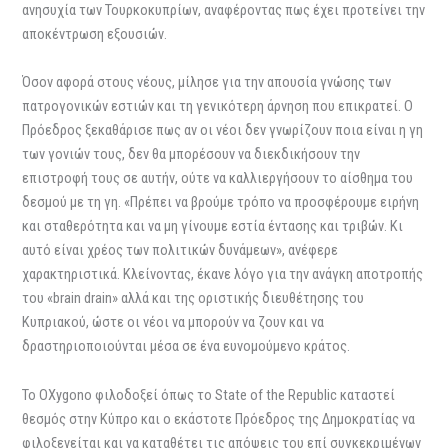
ανησυχία των Τουρκοκυπρίων, αναφέροντας πως έχει προτείνει την
αποκέντρωση εξουσιών.
Όσον αφορά στους νέους, μίλησε για την απουσία γνώσης των
πατρογονικών εστιών και τη γενικότερη άρνηση που επικρατεί. Ο
Πρόεδρος ξεκαθάρισε πως αν οι νέοι δεν γνωρίζουν ποια είναι η γη
των γονιών τους, δεν θα μπορέσουν να διεκδικήσουν την
επιστροφή τους σε αυτήν, ούτε να καλλιεργήσουν το αίσθημα του
δεσμού με τη γη. «Πρέπει να βρούμε τρόπο να προσφέρουμε ειρήνη
και σταθερότητα και να μη γίνουμε εστία έντασης και τριβών. Κι
αυτό είναι χρέος των πολιτικών δυνάμεων», ανέφερε
χαρακτηριστικά. Κλείνοντας, έκανε λόγο για την ανάγκη αποτροπής
του «brain drain» αλλά και της οριστικής διευθέτησης του
Κυπριακού, ώστε οι νέοι να μπορούν να ζουν και να
δραστηριοποιούνται μέσα σε ένα ευνομούμενο κράτος.
Το OXygono φιλοδοξεί όπως το State of the Republic καταστεί
θεσμός στην Κύπρο και ο εκάστοτε Πρόεδρος της Δημοκρατίας να
φιλοξενείται και να καταθέτει τις απόψεις του επί συγκεκριμένων