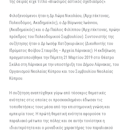
της σειράς είχε τίτλο «Βιώσιμος αστικός σχεδιασμός».
Φιλοξενούμενοι ήταν η Δρ Λώρα Νικολάου, (Αρχιτέκτονας,
Πολεοδόμος, Ακαδημαϊκός), ο Δρ Βύρωνας Ιωάννου,
(Ακαδημαϊκός) και ο Δρ Παύλος Φιλίππου (Αρχιτέκτονας, πρώην
πρόεδρος του Πολεοδομικού Συμβουλίου). Συντονιστής της
συζήτησης ήταν ο Δρ Ιωσήφ Χατζηκυριάκος (Διευθυντής του
Ιδρύματος Φοίβου Σταυρίδη – Αρχεία Λάρνακας). Η εκδήλωση
πραγματοποιήθηκε την Πέμπτη 21 Μαρτίου 2019 στο Θέατρο
Σκάλα στη Λάρνακα με την υποστήριξη του Δήμου Λάρνακας, του
Οργανισμού Νεολαίας Κύπρου και του Συμβουλίου Νεολαίας
Κύπρου.
Η συζήτηση αναπτύχθηκε γύρω από τέσσερις θεματικές
ενότητες στις οποίες οι προσκεκλημένοι έδωσαν τις
τοποθετήσεις τους μέσα από την επιστημονική γνώση και
εμπειρία τους. Η πρώτή θεματική ενότητα αφορούσε το
παραλιακό μέτωπο της πόλης και σε αυτήν τονίστηκε η
ιδιαιτερότητα και ο μοναδικός χαρακτήρας του παραλιακού