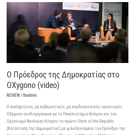
Ο
Πρόεδρος
της
Δημοκρατίας
στο
OXygono
(video)
Ο Πρόεδρος της Δημοκρατίας στο
OXygono (video)
REVIEW
/
lbadmin
O ανεξάρτητος, μη κυβερνητικός, μη κερδοσκοπικός οργανισμός
OXygono συνδιοργάνωσε με το Πανεπιστήμιο Κύπρου και τον
Οργανισμό Νεολαίας Κύπρου το πρώτο State of the Republic
(Κατάσταση της Δημοκρατίας) με φιλοξενούμενο τον Πρόεδρο της