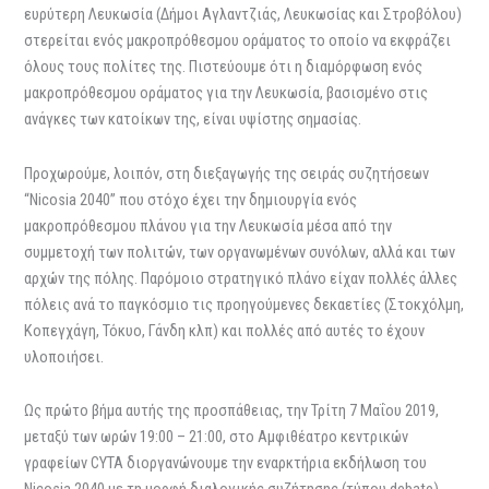
ευρύτερη Λευκωσία (Δήμοι Αγλαντζιάς, Λευκωσίας και Στροβόλου)
στερείται ενός μακροπρόθεσμου οράματος το οποίο να εκφράζει
όλους τους πολίτες της. Πιστεύουμε ότι η διαμόρφωση ενός
μακροπρόθεσμου οράματος για την Λευκωσία, βασισμένο στις
ανάγκες των κατοίκων της, είναι υψίστης σημασίας.
Προχωρούμε, λοιπόν, στη διεξαγωγής της σειράς συζητήσεων
“Nicosia 2040” που στόχο έχει την δημιουργία ενός
μακροπρόθεσμου πλάνου για την Λευκωσία μέσα από την
συμμετοχή των πολιτών, των οργανωμένων συνόλων, αλλά και των
αρχών της πόλης. Παρόμοιο στρατηγικό πλάνο είχαν πολλές άλλες
πόλεις ανά το παγκόσμιο τις προηγούμενες δεκαετίες (Στοκχόλμη,
Κοπεγχάγη, Τόκυο, Γάνδη κλπ) και πολλές από αυτές το έχουν
υλοποιήσει.
Ως πρώτο βήμα αυτής της προσπάθειας, την Τρίτη 7 Μαΐου 2019,
μεταξύ των ωρών 19:00 – 21:00, στο Αμφιθέατρο κεντρικών
γραφείων CYTA διοργανώνουμε την εναρκτήρια εκδήλωση του