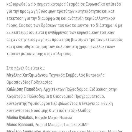
καθιερωθεί ως ο σημαντικότερος θεσμός σε Ευρωπαϊκό επίπεδο
για την προαγωγή βιώσιμων προτύπων κινητικότητας και κατ’
επέκταση για την διαμόρφωση και ανάπτυξη περιβαλλοντικού
ήθους. Σκοπός των δράσεων που υλοποιούνται το διάστημα 16 με
22 Σεπτεμβρίου είναι η ενθάρρυνση των ευρωπαϊκών τοπικών
αρχών στην εισαγωγή και προώθηση βιώσιμων τρόπων μεταφοράς
και η ευαισθητοποίηση των πολιτών στη χρήση εναλλακτικών
τρόπων μετακίνησής στην πόλη τους.
Στο πάνελ θα είναι οι:
Μιχάλης Χατζηιωάννου
, Τεχνικός Σύμβουλος Κυπριακής
Ομοσπονδίας Ποδηλασίας
Καλλιόπη Παπαδάκη,
Αρχιτέκτων Πολεοδόμος, Ειδίκευση στην
Χωροταξία, Πολεοδομία & Οικονομικό Προγραμματισμό,
Συνεργάτης Υφυπουργού Περιβάλλοντος & Ενέργειας, Εθνική
Συντονίστρια Βιώσιμης Κινητικότητας Ελλάδος
Marina Kyriakou
, Bicycle Mayor Nicosia
Marco Bianconi
, Project Manager, Larnaka SUMP
Μιχάλης Λαμπρινός
, Ανώτερος Εκτελεστικός Μηχανικός, Μονάδα