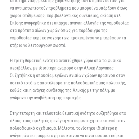
επιστημονικής μελέτης χωροθέτησης των κτηρίων αυτών, για
να αντιμετωπιστούν προβλήματα που μπορεί να υπάρξουν όπως
χώροι στάθμευσης, περιβαλλοντικές συνέπειες, σκίαση κτλ.
Επίσης αναφέρθηκε ότι υπάρχει ανάγκη αλλαγής της νομοθεσίας
στα πρότυπα άλλων χωρών όπως για παράδειγμα της
νομοθεσίας περί κοινοχρήστων, προκειμένου να μπορέσουν τα
κτήρια να λειτουργούν σωστά.
Η τρίτη θεματική ενότητα αναπτύχθηκε γύρω από το φυσικό
περιβάλλον, με ιδιαίτερη αναφορά στην Αλυκή Λάρνακας.
Συζητήθηκε η απουσία μεγάλων ενιαίων χώρων πρασίνου στον
αστικό ιστό ως αποτέλεσμα της πολεοδομικής μας πολιτικής,
καθώς και η ανάγκη σύνδεσης της Αλυκής με την πόλη, με
γνώμονα την αναβάθμιση της περιοχής.
Στην τέταρτη και τελευταία θεματική ενότητα συζητήθηκε από
όλους τους ομιλητές η ανάγκη για συμμετοχή του κοινού στον
πολεοδομικό σχεδιασμό. Μάλιστα, τονίστηκε ιδιαίτερα η
ανάγκη ώστε η συμμέτοχή του κοινού να είναι ουσιαστική και