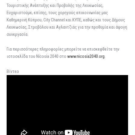
Τουριστικής Ανάπτυξης και Προβολής της Λευκωσίας,
Ευχαριστούμε, επίσης, τους χορηγούς επικοινωνίας μας
Καθημερινή Κύπρου, City Channel και ΚΥΠΕ, καθώς και τους Δήμους
Λευκωσίας, Στροβόλου και Αγλαντζιάς για την προθυμία και άψογη
συνεργασία.
Για περισσότερες πληροφορίες μπορείτε να επισκεφθείτε την
ιστοσελίδα του Nicosia 2040 στο
www.nicosia2040.org
.
Βίντεο