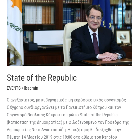
Republic
State of the Republic
EVENTS
/
lbadmin
O ανεξάρτητος, μη κυβερνητικός, μη κερδοσκοπικός οργανισμός
OXygono συνδιοργανώνει με το Πανεπιστήμιο Κύπρου και τον
Οργανισμό Νεολαίας Κύπρου το πρώτο State of the Republic
(Κατάσταση της Δημοκρατίας) με φιλοξενούμενο τον Πρόεδρο της
Δημοκρατίας Νίκο Αναστασιάδη. Η συζήτηση θα διεξαχθεί την
Πέμπτη 14 Μαρτίου 2019 στις 19:00 στο αίθριο του Κτηρίου