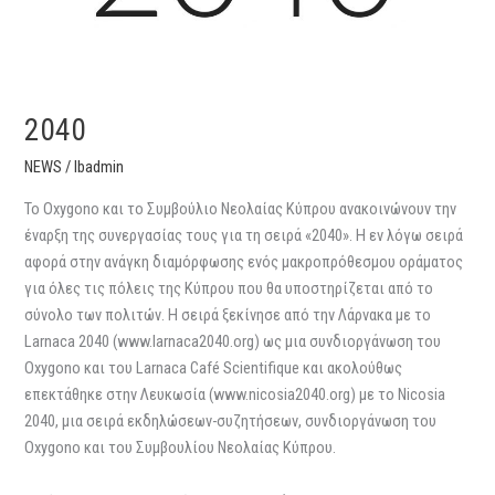
2040
NEWS
/
lbadmin
Το Oxygono και το Συμβούλιο Νεολαίας Κύπρου ανακοινώνουν την
έναρξη της συνεργασίας τους για τη σειρά «2040». Η εν λόγω σειρά
αφορά στην ανάγκη διαμόρφωσης ενός μακροπρόθεσμου οράματος
για όλες τις πόλεις της Κύπρου που θα υποστηρίζεται από το
σύνολο των πολιτών. Η σειρά ξεκίνησε από την Λάρνακα με το
Larnaca 2040 (www.larnaca2040.org) ως μια συνδιοργάνωση του
Oxygono και του Larnaca Café Scientifique και ακολούθως
επεκτάθηκε στην Λευκωσία (www.nicosia2040.org) με το Nicosia
2040, μια σειρά εκδηλώσεων-συζητήσεων, συνδιοργάνωση του
Oxygono και του Συμβουλίου Νεολαίας Κύπρου.