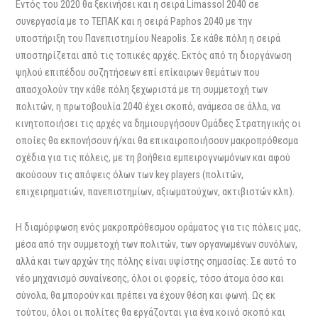
Εντός του 2020 θα ξεκινήσει και η σειρά Limassol 2040 σε
συνεργασία με το ΤΕΠΑΚ και η σειρά Paphos 2040 με την
υποστήριξη του Πανεπιστημίου Neapolis. Σε κάθε πόλη η σειρά
υποστηρίζεται από τις τοπικές αρχές. Εκτός από τη διοργάνωση
ψηλού επιπέδου συζητήσεων επί επίκαιρων θεμάτων που
απασχολούν την κάθε πόλη ξεχωριστά με τη συμμετοχή των
πολιτών, η πρωτοβουλία 2040 έχει σκοπό, ανάμεσα σε άλλα, να
κινητοποιήσει τις αρχές να δημιουργήσουν Ομάδες Στρατηγικής οι
οποίες θα εκπονήσουν ή/και θα επικαιροποιήσουν μακροπρόθεσμα
σχέδια για τις πόλεις, με τη βοήθεια εμπειρογνωμόνων και αφού
ακούσουν τις απόψεις όλων των key players (πολιτών,
επιχειρηματιών, πανεπιστημίων, αξιωματούχων, ακτιβιστών κλπ).
Η διαμόρφωση ενός μακροπρόθεσμου οράματος για τις πόλεις μας,
μέσα από την συμμετοχή των πολιτών, των οργανωμένων συνόλων,
αλλά και των αρχών της πόλης είναι υψίστης σημασίας. Σε αυτό το
νέο μηχανισμό συναίνεσης, όλοι οι φορείς, τόσο άτομα όσο και
σύνολα, θα μπορούν και πρέπει να έχουν θέση και φωνή. Ως εκ
τούτου, όλοι οι πολίτες θα εργάζονται για ένα κοινό σκοπό και