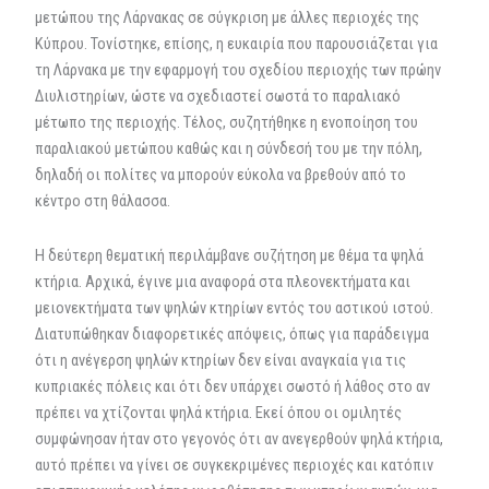
μετώπου της Λάρνακας σε σύγκριση με άλλες περιοχές της
Κύπρου. Τονίστηκε, επίσης, η ευκαιρία που παρουσιάζεται για
τη Λάρνακα με την εφαρμογή του σχεδίου περιοχής των πρώην
Διυλιστηρίων, ώστε να σχεδιαστεί σωστά το παραλιακό
μέτωπο της περιοχής. Τέλος, συζητήθηκε η ενοποίηση του
παραλιακού μετώπου καθώς και η σύνδεσή του με την πόλη,
δηλαδή οι πολίτες να μπορούν εύκολα να βρεθούν από το
κέντρο στη θάλασσα.
Η δεύτερη θεματική περιλάμβανε συζήτηση με θέμα τα ψηλά
κτήρια. Αρχικά, έγινε μια αναφορά στα πλεονεκτήματα και
μειονεκτήματα των ψηλών κτηρίων εντός του αστικού ιστού.
Διατυπώθηκαν διαφορετικές απόψεις, όπως για παράδειγμα
ότι η ανέγερση ψηλών κτηρίων δεν είναι αναγκαία για τις
κυπριακές πόλεις και ότι δεν υπάρχει σωστό ή λάθος στο αν
πρέπει να χτίζονται ψηλά κτήρια. Εκεί όπου οι ομιλητές
συμφώνησαν ήταν στο γεγονός ότι αν ανεγερθούν ψηλά κτήρια,
αυτό πρέπει να γίνει σε συγκεκριμένες περιοχές και κατόπιν