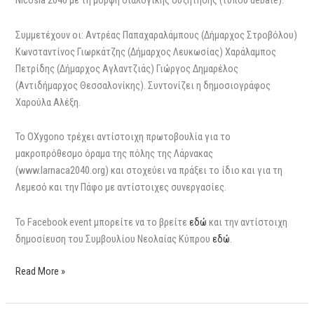
Nicosia 2040 με τη μορφή διαλογικής συζήτησης (τύπου debate).
Συμμετέχουν οι: Αντρέας Παπαχαραλάμπους (Δήμαρχος Στροβόλου)
Κωνσταντίνος Γιωρκάτζης (Δήμαρχος Λευκωσίας) Χαράλαμπος
Πετρίδης (Δήμαρχος Αγλαντζιάς) Γιώργος Δημαρέλος
(Aντιδήμαρχος Θεσσαλονίκης). Συντονίζει η δημοσιογράφος
Χαρούλα Αλέξη.
Το OXygono τρέχει αντίστοιχη πρωτοβουλία για το
μακροπρόθεσμο όραμα της πόλης της Λάρνακας
(www.larnaca2040.org) και στοχεύει να πράξει το ίδιο και για τη
Λεμεσό και την Πάφο με αντίστοιχες συνεργασίες.
Το Facebook event μπορείτε να το βρείτε
εδώ
και την αντίστοιχη
δημοσίευση του Συμβουλίου Νεολαίας Κύπρου
εδώ
.
Read More »