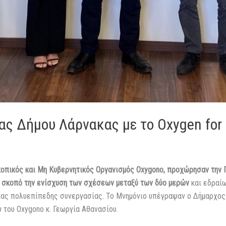
ας Δήμου Λάρνακας με το Oxygen for
κοπικός και Μη Κυβερνητικός Οργανισμός
Oxygono
, προχώρησαν την 
 σκοπό την ενίσχυση των σχέσεων μεταξύ των δύο μερών
και εδραί
ιας πολυεπίπεδης συνεργασίας. Το Μνημόνιο υπέγραψαν ο Δήμαρχος
υ του
Oxygono
κ. Γεωργία Αθανασίου.