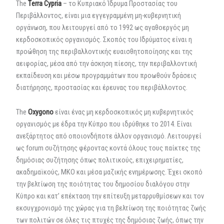
The
Τerra Cypria
– το Κυπριακό Ίδρυμα Προστασίας του
Περιβάλλοντος, είναι μια εγγεγραμμένη μη-κυβερνητική
οργάνωση, που λειτουργεί από το 1992 ως αγαθοεργός μη
κερδοσκοπικός οργανισμός. Σκοπός του Ιδρύματος είναι η
προώθηση της περιβαλλοντικής ευαισθητοποίησης και της
αειφορίας, μέσα από την άσκηση πίεσης, την περιβαλλοντική
εκπαίδευση και μέσω προγραμμάτων που προωθούν δράσεις
διατήρησης, προστασίας και έρευνας του περιβάλλοντος.
The
Oxygono
είναι ένας μη κερδοσκοπικός μη κυβερνητικός
οργανισμός με έδρα την Κύπρο που ιδρύθηκε το 2014. Είναι
ανεξάρτητος από οποιονδήποτε άλλον οργανισμό. Λειτουργεί
ως forum συζήτησης φέροντας κοντά όλους τους παίκτες της
δημόσιας συζήτησης όπως πολιτικούς, επιχειρηματίες,
ακαδημαϊκούς, ΜΚΟ και μέσα μαζικής ενημέρωσης. Έχει σκοπό
την βελτίωση της ποιότητας του δημοσίου διαλόγου στην
Κύπρο και κατ’ επέκταση την επίτευξη μεταρρυθμίσεων και τον
εκσυγχρονισμό της χώρας για τη βελτίωση της ποιότητας ζωής
των πολιτών σε όλες τις πτυχές της δημόσιας ζωής, όπως την