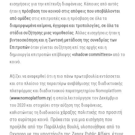
εισηγήσεις για την επίτευξη διαφάνειας. Κάποιες από αυτές
ήταν η
πρόσβαση του κοινού στις απόψεις που υποβάλλονται
από ομάδες
στις επιτροπές και η πρόσβαση σε όλα τα
διαμορφωμένα κείμενα, έγγραφα και τροπολογίες, σε όλα τα
στάδια συζήτησης μιας νομοθεσίας
. Άλλες εισηγήσεις ήταν η
βιντεοσκόπηση και η ζωντανή μετάδοση της συνεδρίας των
Επιτροπών
όταν γίνεται συζήτηση επί της αρχής και η
δημιουργία επιτροπών επίβλεψης
«shadow committees»
από το
κοινό.
Αξίζει να αναφερθεί ότι η πιο πάνω πρωτοβουλία εντάσσεται
και στο πλαίσιο της περαιτέρω αναβάθμισης της διαδικτυακής
πλατφόρμας και διαδικτυακού παρατηρητηρίου Nomoplatform
(
www.nomoplatform.cy
) η οποία λειτούργησε τον Δεκέμβριο
του 2020 και στοχεύει στην αύξηση της διαφάνειας,
χάραξης πολιτικής πιο προσιτή
καθιστώντας τη διαδικασία
στο ευρύτερο κοινό. Πρόκειται για μια εισήγηση που
προήλθε από την Παράλληλη Βουλή, υλοποιήθηκε από το
Oxygono με την υποστήριξη της Zenox Public Affairs, έτυχε