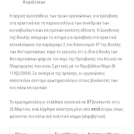
Ασφαλίσεων.
Η αρχική προσπάθεια, των τριών οργανώσεων, για πρόσβαση
στα πρακτικά και τα παρουσιολόγια των συνεδριών των
κοινοβουλευτικών επιτροπών κατέστη αδύνατη. Η Διεύθυνση
της Βουλής απέρριψε το αίτημα για πρόσβαση στα πρακτικά
επικαλούμενη την παράγραφο 2 του Κανονισμού 47 της Βουλής
των Αντιπροσώπων, παρά το γεγονός ότι η ίδια η Βουλή των
Αντιπροσώπων ψήφισε τον περί της Πρόσβασης του Κοινού σε
Πληροφορίες που είναι Σχετικές με το Περιβάλλον Νόμο (Ν.
119(I)/2004). Σε συνέχεια της άρνησης, οι οργανώσεις
απέστειλαν σύντομο ερωτηματολόγιο στους βουλευτές των
πιο πάνω επιτροπών.
Το ερωτηματολόγιο στάλθηκε συνολικά σε
37
βουλευτές στις
26 Μαρτίου, ενώ λήφθηκε απάντηση μόνο από
επτά
άτομα, όπως
φαίνονται πιο κάτω ανά πολιτικό κόμμα (αλφαβητικά).