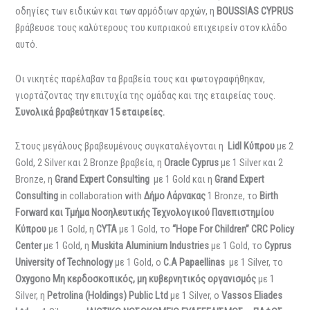
οδηγίες των ειδικών και των αρμόδιων αρχών, η
BOUSSIAS
CYPRUS
βράβευσε τους καλύτερους του κυπριακού επιχειρείν στον κλάδο
αυτό.
Οι νικητές παρέλαβαν τα βραβεία τους και φωτογραφήθηκαν,
γιορτάζοντας την επιτυχία της ομάδας και της εταιρείας τους.
Συνολικά βραβεύτηκαν 15 εταιρείες.
Στους μεγάλους βραβευμένους συγκαταλέγονται η
Lidl Κύπρου
με 2
Gold, 2 Silver και 2 Bronze βραβεία, η
Oracle
Cyprus
με 1 Silver και 2
Bronze, η
Grand
Expert
Consulting
με 1 Gold και η
Grand
Expert
Consulting
in collaboration with
Δήμο Λάρνακας
1 Bronze, το
Birth
Forward
και Τμήμα Νοσηλευτικής Τεχνολογικού Πανεπιστημίου
Κύπρου
με 1 Gold, η
CYTA
με 1 Gold, το
“
Hope
For
Children
”
CRC
Policy
Center
με 1 Gold, η
Muskita
Aluminium
Industries
με 1 Gold, το
Cyprus
University of Technology
με 1 Gold, ο
C
.
A
Papaellinas
με 1 Silver, το
Oxygono Mη κερδοσκοπικός, μη κυβερνητικός οργανισμός
με 1
Silver, η
Petrolina
(
Holdings
)
Public
Ltd
με 1 Silver, ο
Vassos Eliades