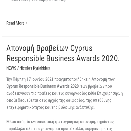
Read More »
Απονομή Βραβείων Cyprus
Απονομή
Βραβείων
Responsible Business Awards 2020.
Cyprus
Responsible
NEWS
/
Nicolas Kyriakides
Business
Την Πέμπτη 17 Ιουνίου 2021 πραγματοποιήθηκε η Απονομή των
Awards
Cyprus
Responsible
Business
Awards 2020
, των βραβείων που
2020.
αναδεικνύουν τις πράξεις και τις συνεργασίες κάθε Επιχείρησης, η
οποία δεσμεύεται στις αρχές της αειφορίας, της υπεύθυνης
επιχειρηματικότητας και της βιώσιμης ανάπτυξης.
Μέσα από μία εντυπωσιακή φωτογραφική απονομή, τηρώντας
παράλληλα όλα τα υγειονομικά πρωτόκολλα, σύμφωνα με τις