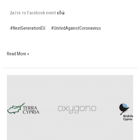
Δείτε το Facebook event
εδώ
.
#NextGenerationEU
#UnitedAgainstCoronavirus
Read More »
Αξιολόγηση
της
Περιβαλλοντικής
Δράσης
των
Βουλευτών
για
συγκεκριμένες
Κοινοβουλευτικές