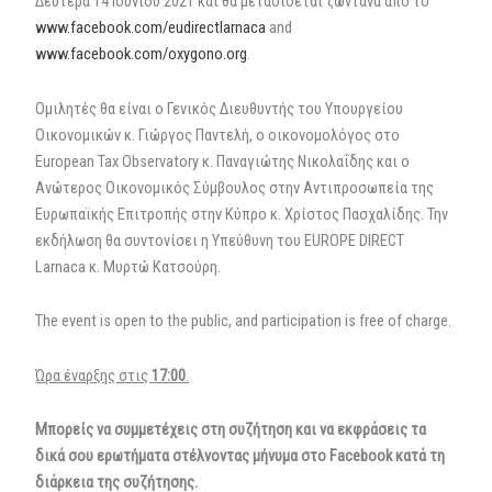
Δευτέρα 14 Ιουνίου 2021 και θα μεταδίδεται ζωντανά από το
www.facebook.com/eudirectlarnaca
and
www.facebook.com/oxygono.org
.
Ομιλητές θα είναι ο Γενικός Διευθυντής του Υπουργείου
Οικονομικών κ. Γιώργος Παντελή, ο οικονομολόγος στο
European Tax Observatory κ. Παναγιώτης Νικολαΐδης και ο
Ανώτερος Οικονομικός Σύμβουλος στην Αντιπροσωπεία της
Ευρωπαϊκής Επιτροπής στην Κύπρο κ. Χρίστος Πασχαλίδης. Την
εκδήλωση θα συντονίσει η Υπεύθυνη του EUROPE DIRECT
Larnaca κ. Μυρτώ Κατσούρη.
The event is open to the public, and participation is free of charge.
Ώρα έναρξης στις
17:00
.
Μπορείς να συμμετέχεις στη συζήτηση
και να εκφράσεις τα
δικά σου ερωτήματα στέλνοντας μήνυμα στο Facebook
κατά τη
διάρκεια της συζήτησης.