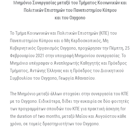
Democracy
Μ
νημόνιο Συνεργασίας μεταξύ του Τμήματος Κοινωνικών και
Πολιτικών Επιστημών του Πανεπιστημίου Κύπρου
και
του
Oxygono
Το Τμήμα Κοινωνικών και Πολιτικών Επιστημών (ΚΠΕ) του
Πανεπιστημίου Κύπρου και ο Μη Κερδοσκοπικός, Μη
Κυβερνητικός Οργανισμός
Oxygono
, προχώρησαν την Πέμπτη, 25
Φεβρουαρίου 2021 στην υπογραφή Μνημονίου συνεργασίας. Το
Μνημόνιο υπέγραψαν ο Αναπληρωτής Καθηγητής και Πρόεδρος
Τμήματος
, Αντώνης Έλληνας και η Πρόεδρος του Διοικητικού
Συμβουλίου του
Oxygono
,
Γεωργία Αθανασίου.
The
Μνημόνιο μεταξύ
άλλων
στοχεύει στην συνεργασία του ΚΠΕ
με το
Oxygono
.
Ειδικότερα, δί
δει την
ευκαιρία
σε
δύο
φοιτητές
των προγραμμάτων σπουδών του ΚΠΕ για πρακτική
άσκηση
for
the duration of two months
,
μεταξύ Μαΐου και Αυγούστου κάθε
χρόνο
,
σε τομείς δραστηριοτήτων του
Oxygono
.