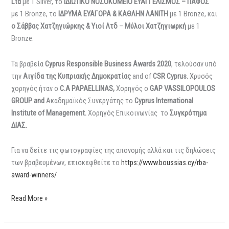
Ltd
με 1 Silver, το
ΙΔΙΩΤΙΚΟ
ΝΟΣΟΚΟΜΕΙΟ ΕΥΑΓΓΕΛΙΣΜΟΣ – ΠΑΦΟΣ
με 1 Bronze, το
ΙΔΡΥΜΑ ΕΥΑΓΟΡΑ & ΚΑΘΛΗΝ ΛΑΝΙΤΗ
με 1 Bronze, και
ο Σάββας Χατζηγιώρκης & Υιοί Λτδ
–
Μύλοι
Χατζηγιωρκή
με 1
Bronze.
Τα βραβεία
Cyprus
Responsible
Business
Awards 2020
, τελούσαν υπό
την
Αιγίδα της Κυπριακής Δημοκρατίας
and of
CSR
Cyprus
.
Χρυσός
χορηγός ήταν ο
C
.
A
PAPAELLINAS
,
Χορηγός ο
GAP
VASSILOPOULOS
GROUP
and
Ακαδημαϊκός Συνεργάτης το
Cyprus
International
Institute
of
Management
.
Χορηγός Επικοινωνίας το
Συγκρότημα
ΔΙΑΣ.
Για να δείτε τις φωτογραφίες της απονομής αλλά και τις δηλώσεις
των βραβευμένων, επισκεφθείτε το
https://www.boussias.cy/rba-
award-winners/
Read More »