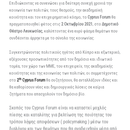
Επιδιώκοντας να συνενώσει για δεύτερη συνεχή χρονιά την
κοινωνία των πολιτών, τους θεσμούς, την ακαδημαϊκή
κοινότητα και τον επιχειρηματικό κόσμο, το
Cyprus
Forum
θα
πραγματοποιηθεί φέτος στις
2 Οκτωβρίου 2021
, στο
Δημοτικό
Θέατρο Λευκωσίας
, καλύπτοντας ένα ευρύ φάσμα θεμάτων που
συνδέονται άρρηκτα με το σύνολο της κοινωνίας.
Συγκεντρώνοντας πολιτικούς ηγέτες από Κύπρο και εξωτερικό,
εξέχουσες προσωπικότητες από τον δημόσιο και ιδιωτικό
τομέα, τον χώρο των ΜΜΕ, του επιχειρείν, της ακαδημαϊκής
κοινότητας και της κοινωνίας των πολιτών, οι συμμετέχοντες
th
στο
2
Cyprus
Forum
θα συζητήσουν, θα ανταλλάξουν ιδέες και
θα καθορίσουν νέες και δημιουργικές λύσεις σε καίρια
ζητήματα που απασχολούν τον δημόσιο βίο.
Σκοπός του
Cyprus
Forum
είναι να καταστεί μοχλός
πίεσης και καταλύτης για βελτίωση της ποιότητας του
τρόπου λήψης αποφάσεων (
policymaking
) μέσω του
διαλόγου και των θεμάτων που θα αναδειχθούν μέσα από