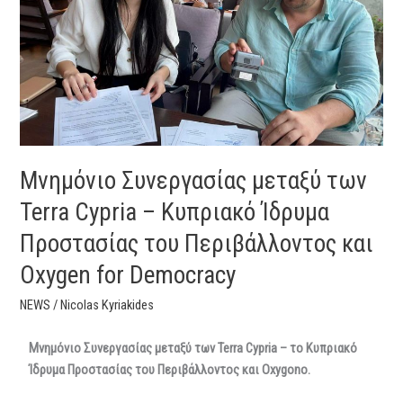
των
Terra
Cypria
–
Κυπριακό
Ίδρυμα
Προστασίας
του
Μνημόνιο Συνεργασίας μεταξύ των
Περιβάλλοντος
Terra Cypria – Κυπριακό Ίδρυμα
και
Oxygen
Προστασίας του Περιβάλλοντος και
for
Oxygen for Democracy
Democracy
NEWS
/
Nicolas Kyriakides
Μνημόνιο Συνεργασίας μεταξύ των
Terra Cypria
–
το Κυπριακό
Ίδρυμα Προστασίας του Περιβάλλοντος και
Oxygono.