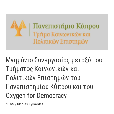
Μνημόνιο
Συνεργασίας
μεταξύ
του
Τμήματος
Κοινωνικών
και
Μνημόνιο Συνεργασίας μεταξύ του
Πολιτικών
Επιστημών
Τμήματος Κοινωνικών και
του
Πολιτικών Επιστημών του
Πανεπιστημίου
Κύπρου
Πανεπιστημίου Κύπρου και του
και
Oxygen for Democracy
του
Oxygen
NEWS
/
Nicolas Kyriakides
for