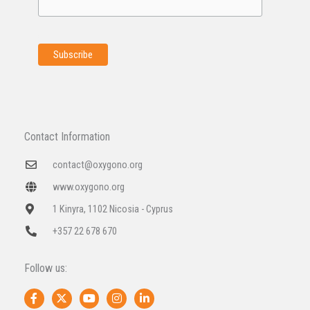
Contact Information
contact@oxygono.org
www.oxygono.org
1 Kinyra, 1102 Nicosia - Cyprus
+357 22 678 670
Follow us:
F
X
Y
I
L
a
-
o
n
i