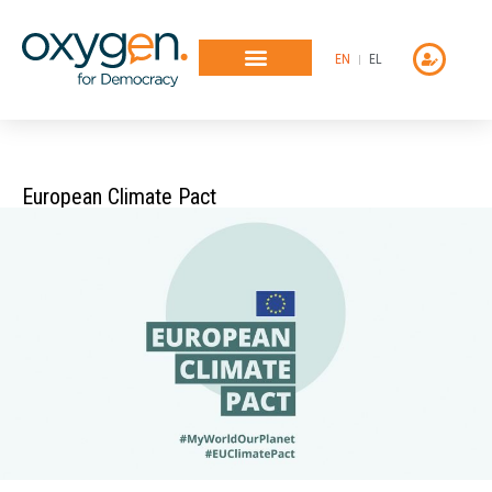
Μετάβαση
στο
EN
EL
περιεχόμενο
European Climate Pact